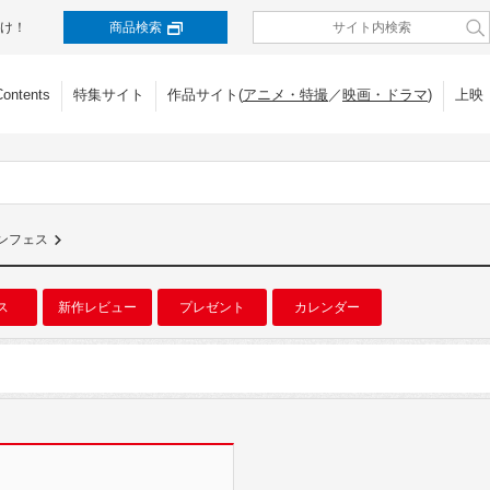
け！
商品検索
Contents
特集サイト
作品サイト(
アニメ・特撮
／
映画・ドラマ
)
上映
ンフェス
ス
新作レビュー
プレゼント
カレンダー