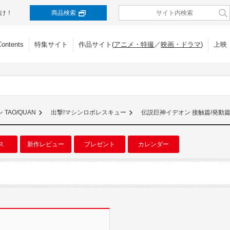
け！
商品検索
Contents
特集サイト
作品サイト(
アニメ・特撮
／
映画・ドラマ
)
上映
TAO/QUAN
出撃!マシンロボレスキュー
伝説巨神イデオン 接触篇/発動
ス
新作レビュー
プレゼント
カレンダー