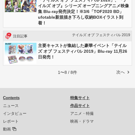
「テイルズ オブ フェスティバル 2020」、『テ
イルズ オブ』シリーズ オープニングアニメ映像
集 Blu-ray発売決定！※3/6「TOF2020 BD」
ufotable新規描き下ろし収納BOXイラスト到
着！
テイルズ オブ フェスティバル 2019
注目記事
主要キャストが集結した豪華イベント「テイル
ズ オブ フェスティバル 2019」Blu-ray 11月26
日発売！
次へ
1〜8 / 8件
Contents
特集サイト
ニュース
作品サイト
インタビュー
アニメ・特撮
レポート
映画・ドラマ
動画