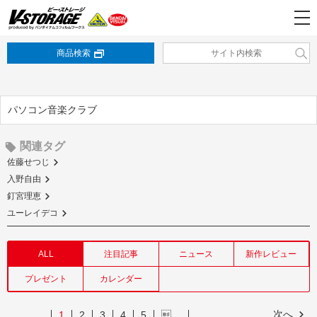
商品検索
パソコン音楽クラブ
関連タグ
佐藤せつじ
入野自由
釘宮理恵
ユーレイデコ
ALL
注目記事
ニュース
新作レビュー
プレゼント
カレンダー
次へ
1
2
3
4
5
…