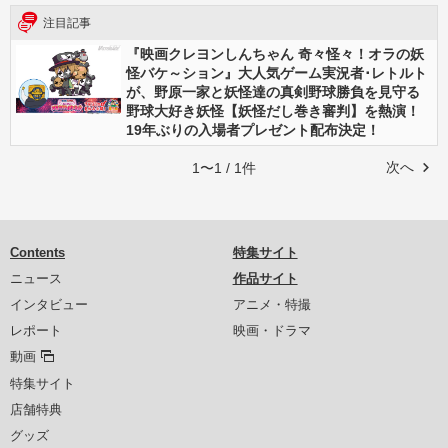
注目記事
『映画クレヨンしんちゃん 奇々怪々！オラの妖
怪バケ～ション』大人気ゲーム実況者･レトルト
が、野原一家と妖怪達の真剣野球勝負を見守る
野球大好き妖怪【妖怪だし巻き審判】を熱演！
19年ぶりの入場者プレゼント配布決定！
次へ
1〜1 / 1件
Contents
特集サイト
ニュース
作品サイト
インタビュー
アニメ・特撮
レポート
映画・ドラマ
動画
特集サイト
店舗特典
グッズ