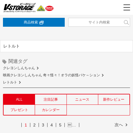
商品検索
レトルト
関連タグ
クレヨンしんちゃん
映画クレヨンしんちゃん 奇々怪々！オラの妖怪バケ～ション
レトルト
ALL
注目記事
ニュース
新作レビュー
プレゼント
カレンダー
次へ
1
2
3
4
5
…