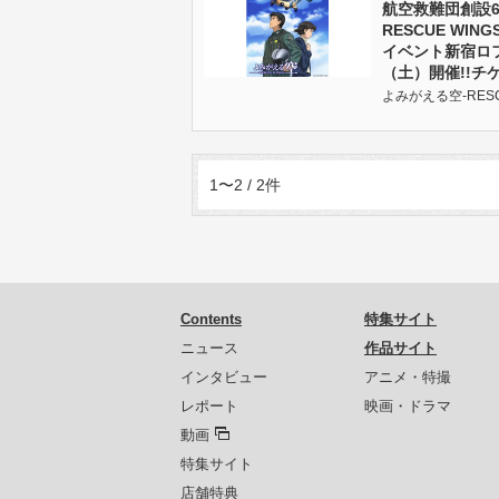
航空救難団創設6
RESCUE WIN
イベント新宿ロフ
（土）開催!!チ
よみがえる空-RESCUE 
1〜2 / 2件
Contents
特集サイト
ニュース
作品サイト
インタビュー
アニメ・特撮
レポート
映画・ドラマ
動画
特集サイト
店舗特典