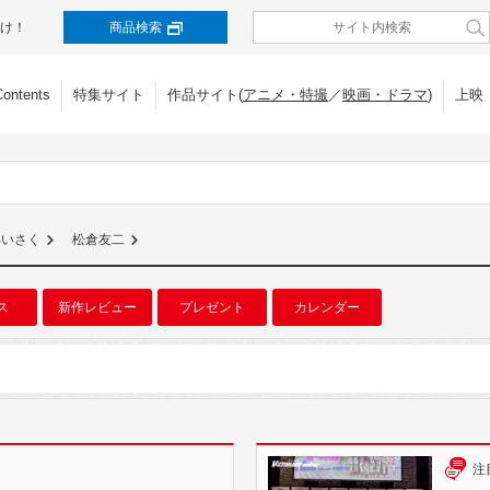
け！
商品検索
Contents
特集サイト
作品サイト(
アニメ・特撮
／
映画・ドラマ
)
上映
部いさく
松倉友二
ス
新作レビュー
プレゼント
カレンダー
注