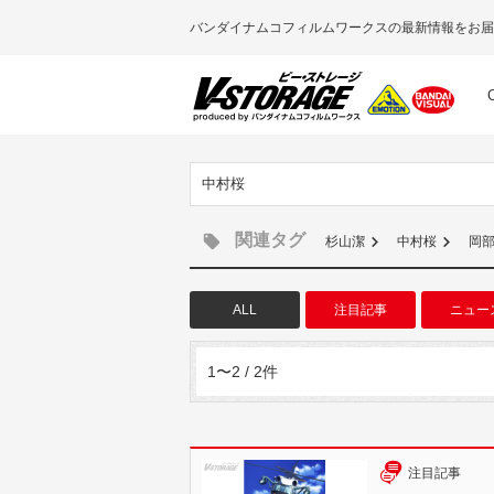
バンダイナムコフィルムワークスの最新情報をお届
中村桜
関連タグ
杉山潔
中村桜
岡
ALL
注目記事
ニュー
1〜2 / 2件
注目記事