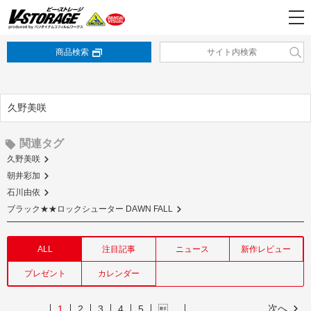
商品検索
久野美咲
関連タグ
久野美咲
朝井彩加
石川由依
ブラック★★ロックシューター DAWN FALL
ALL
注目記事
ニュース
新作レビュー
プレゼント
カレンダー
次へ
1
2
3
4
5
…