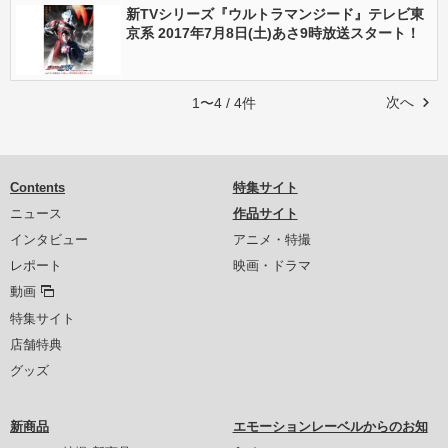
新TVシリーズ『ウルトラマンジード』テレビ東
京系 2017年7月8日(土)あさ9時放送スタート！
次へ
1〜4 / 4件
Contents
特集サイト
ニュース
作品サイト
インタビュー
アニメ・特撮
レポート
映画・ドラマ
動画
特集サイト
店舗特典
グッズ
新商品
エモーションレーベルからのお知