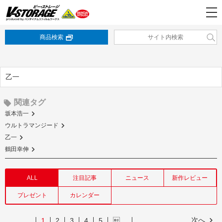
商品検索
乙一
関連タグ
坂本浩一
ウルトラマンジード
乙一
鶴田幸伸
ALL
注目記事
ニュース
新作レビュー
プレゼント
カレンダー
次へ
1
2
3
4
5
…