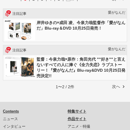
愛がなんだ
注目記事
岸井ゆきの×成田 凌、今泉力哉監督作「愛がなん
だ」Blu-ray＆DVD 10月25日発売！
愛がなんだ
注目記事
監督：今泉力哉×原作：角田光代 ""好き""と言え
ないすべての人に捧ぐ《全力失恋》ラブストー
リー！『愛がなんだ』Blu-ray&DVD 10月25日発
売決定!!
次へ
1〜2 / 2件
Contents
特集サイト
ニュース
作品サイト
インタビュー
アニメ・特撮