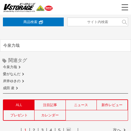
商品検索
今泉力哉
関連タグ
今泉力哉
愛がなんだ
岸井ゆきの
成田 凌
ALL
注目記事
ニュース
新作レビュー
プレゼント
カレンダー
次へ
1
2
3
4
5
…