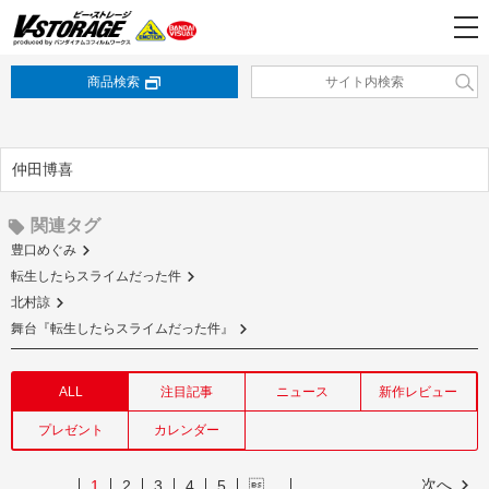
商品検索
仲田博喜
関連タグ
豊口めぐみ
転生したらスライムだった件
北村諒
舞台『転生したらスライムだった件』
ALL
注目記事
ニュース
新作レビュー
プレゼント
カレンダー
次へ
1
2
3
4
5
…