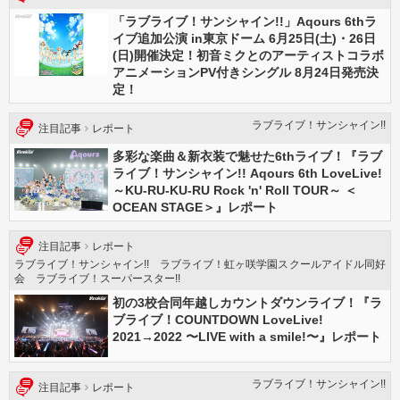
「ラブライブ！サンシャイン!!」Aqours 6thラ
イブ追加公演 in東京ドーム 6月25日(土)・26日
(日)開催決定！初音ミクとのアーティストコラボ
アニメーションPV付きシングル 8月24日発売決
定！
ラブライブ！サンシャイン!!
注目記事
レポート
多彩な楽曲＆新衣装で魅せた6thライブ！『ラブ
ライブ！サンシャイン!! Aqours 6th LoveLive!
～KU-RU-KU-RU Rock 'n' Roll TOUR～ ＜
OCEAN STAGE＞』レポート
注目記事
レポート
ラブライブ！サンシャイン!! ラブライブ！虹ヶ咲学園スクールアイドル同好
会 ラブライブ！スーパースター!!
初の3校合同年越しカウントダウンライブ！『ラ
ブライブ！COUNTDOWN LoveLive!
2021→2022 〜LIVE with a smile!〜』レポート
ラブライブ！サンシャイン!!
注目記事
レポート