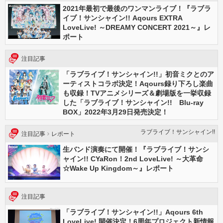
2021年最初で最後のワンマンライブ！『ラブラ
イブ！サンシャイン!! Aqours EXTRA
LoveLive! ～DREAMY CONCERT 2021～』レ
ポート
注目記事
「ラブライブ！サンシャイン!!」初音ミクとのア
ーティストコラボ決定！Aqours録り下ろし楽曲
も収録！TVアニメシリーズ＆劇場版を一挙収録
した「ラブライブ！サンシャイン!! Blu-ray
BOX」2022年3月29日発売決定！
ラブライブ！サンシャイン!!
注目記事
レポート
生バンド演奏にて開催！『ラブライブ！サンシ
ャイン!! CYaRon！2nd LoveLive! ～大革命
☆Wake Up Kingdom～』レポート
注目記事
「ラブライブ！サンシャイン!!」Aqours 6th
LoveLive! 開催決定！6周年プロジェクト新情報