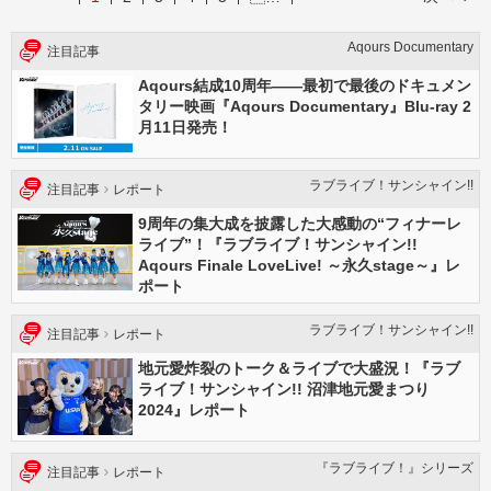
Aqours Documentary
注目記事
Aqours結成10周年――最初で最後のドキュメン
タリー映画『Aqours Documentary』Blu-ray 2
月11日発売！
ラブライブ！サンシャイン!!
注目記事
レポート
9周年の集大成を披露した大感動の“フィナーレ
ライブ”！『ラブライブ！サンシャイン!!
Aqours Finale LoveLive! ～永久stage～』レ
ポート
ラブライブ！サンシャイン!!
注目記事
レポート
地元愛炸裂のトーク＆ライブで大盛況！『ラブ
ライブ！サンシャイン!! 沼津地元愛まつり
2024』レポート
『ラブライブ！』シリーズ
注目記事
レポート