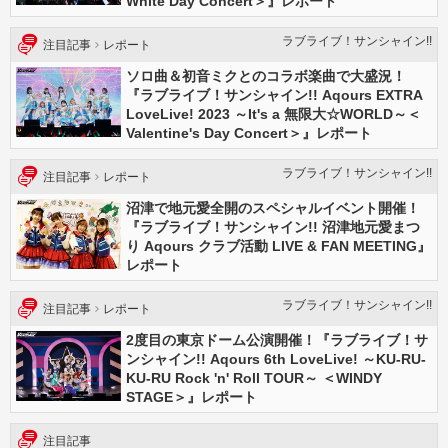
White Day Concert＞』レポート
ラブライブ！サンシャイン!!
注目記事
レポート
ソロ曲＆初音ミクとのコラボ楽曲で大盛況！
『ラブライブ！サンシャイン!! Aqours EXTRA
LoveLive! 2023 ～It's a 無限大☆WORLD～＜
Valentine's Day Concert＞』レポート
ラブライブ！サンシャイン!!
注目記事
レポート
沼津で地元愛全開のスペシャルイベント開催！
『ラブライブ！サンシャイン!! 沼津地元愛まつ
り Aqours クラブ活動 LIVE & FAN MEETING』
レポート
ラブライブ！サンシャイン!!
注目記事
レポート
2度目の東京ドーム公演開催！『ラブライブ！サ
ンシャイン!! Aqours 6th LoveLive! ～KU-RU-
KU-RU Rock 'n' Roll TOUR～ ＜WINDY
STAGE＞』レポート
注目記事