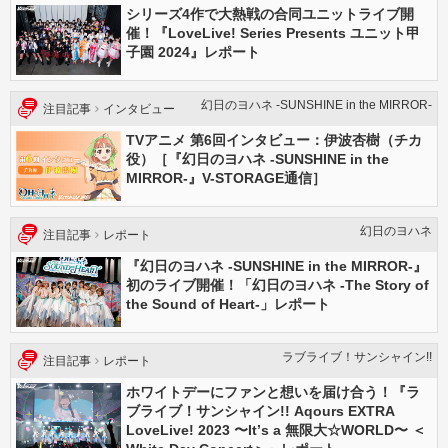
シリーズ4作で大熱戦の合同ユニットライブ開
催！『LoveLive! Series Presents ユニット甲
子園 2024』レポート
幻日のヨハネ -SUNSHINE in the MIRROR-
注目記事
インタビュー
TVアニメ 第6回インタビュー：伊波杏樹（チカ
役）［『幻日のヨハネ -SUNSHINE in the
MIRROR-』V-STORAGE通信］
幻日のヨハネ
注目記事
レポート
『幻日のヨハネ -SUNSHINE in the MIRROR-』
初のライブ開催！「幻日のヨハネ -The Story of
the Sound of Heart-」レポート
ラブライブ！サンシャイン!!
注目記事
レポート
ホワイトデーにファンと想いを届け合う！『ラ
ブライブ！サンシャイン!! Aqours EXTRA
LoveLive! 2023 〜Itʼs a 無限⼤☆WORLD〜 ＜