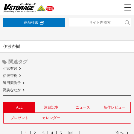
商品検索
伊波杏樹
関連タグ
小宮有紗
伊波杏樹
逢田梨香子
諏訪ななか
ALL
注目記事
ニュース
新作レビュー
プレゼント
カレンダー
次へ
1
2
3
4
5
…