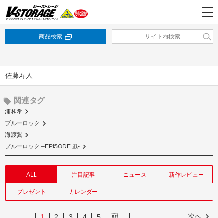
商品検索
佐藤寿人
関連タグ
浦和希
ブルーロック
海渡翼
ブルーロック –EPISODE 凪-
ALL
注目記事
ニュース
新作レビュー
プレゼント
カレンダー
次へ
1
2
3
4
5
…