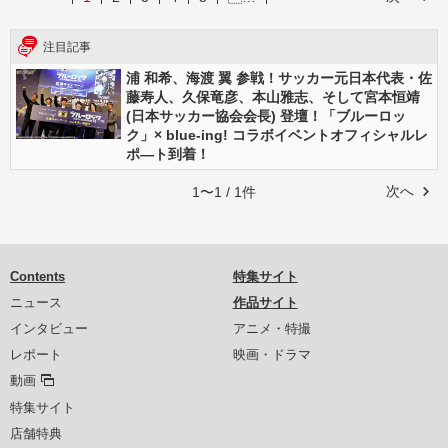
注目記事
浦 和希、海渡 翼 参戦！サッカー元日本代表・佐
藤寿人、久保竜彦、本山雅志、そして宮本恒靖
(日本サッカー協会会長) 登壇！「ブルーロッ
ク」× blue-ing! コラボイベントオフィシャルレ
ポ―ト到着！
次へ
1〜1 / 1件
Contents
特集サイト
ニュース
作品サイト
インタビュー
アニメ・特撮
レポート
映画・ドラマ
動画
特集サイト
店舗特典