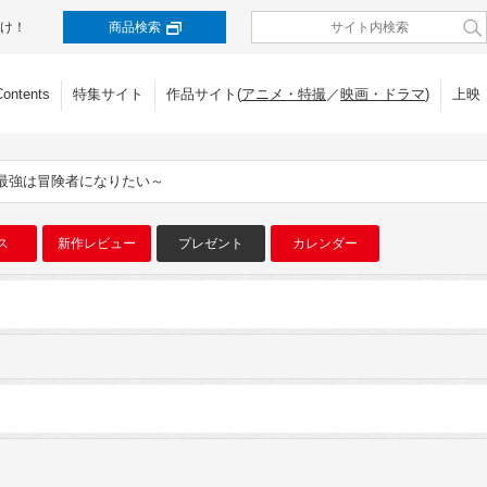
け！
商品検索
Contents
特集サイト
作品サイト(
アニメ・特撮
／
映画・ドラマ
)
上映
最強は冒険者になりたい～
ス
新作レビュー
プレゼント
カレンダー