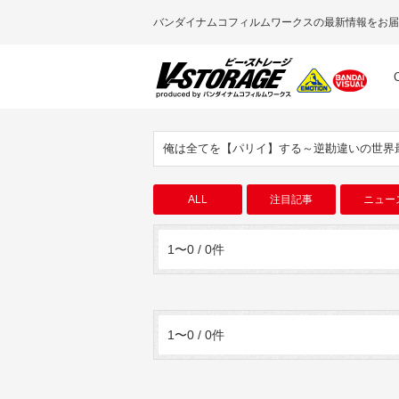
バンダイナムコフィルムワークスの最新情報をお届
俺は全てを【パリイ】する～逆勘違いの世界
ALL
注目記事
ニュー
1〜0 / 0件
1〜0 / 0件