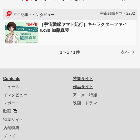
宇宙戦艦ヤマト2202
注目記事
インタビュー
［宇宙戦艦ヤマト紀行］キャラクターファイ
ル:30 加藤真琴
次へ
1〜1 / 1件
Contents
特集サイト
ニュース
作品サイト
インタビュー
アニメ・特撮
レポート
映画・ドラマ
動画
特集サイト
店舗特典
グッズ