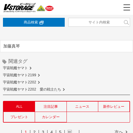
商品検索
加藤真琴
関連タグ
宇宙戦艦ヤマト
宇宙戦艦ヤマト2199
宇宙戦艦ヤマト2202
宇宙戦艦ヤマト2202 愛の戦士たち
ALL
注目記事
ニュース
新作レビュー
プレゼント
カレンダー
次へ
1
2
3
4
5
…