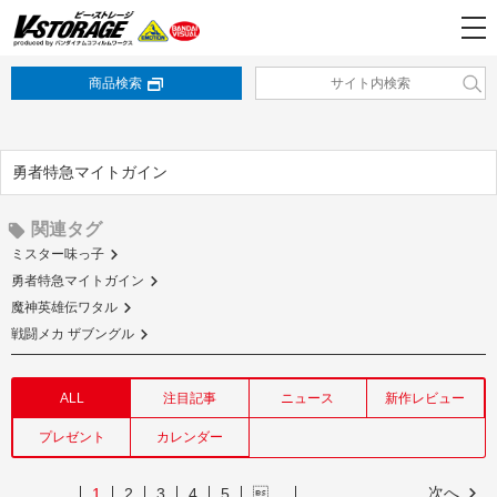
商品検索
勇者特急マイトガイン
関連タグ
ミスター味っ子
勇者特急マイトガイン
魔神英雄伝ワタル
戦闘メカ ザブングル
ALL
注目記事
ニュース
新作レビュー
プレゼント
カレンダー
次へ
1
2
3
4
5
…