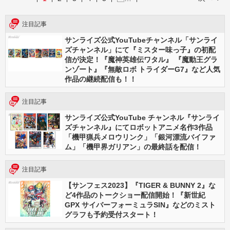
注目記事
サンライズ公式YouTubeチャンネル「サンライ
ズチャンネル」にて『ミスター味っ子』の初配
信が決定！『魔神英雄伝ワタル』 『魔動王グラ
ンゾート』『無敵ロボ トライダーG7』など人気
作品の継続配信も！！
注目記事
サンライズ公式YouTube チャンネル『サンライ
ズチャンネル』にてロボットアニメ名作3作品
「機甲猟兵メロウリンク」「銀河漂流バイファ
ム」「機甲界ガリアン」の最終話を配信！
注目記事
【サンフェス2023】『TIGER & BUNNY 2』な
ど4作品のトークショー配信開始！『新世紀
GPX サイバーフォーミュラSIN』などのミスト
グラフも予約受付スタート！