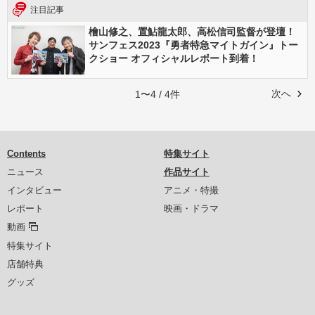
注目記事
檜山修之、置鮎龍太郎、高松信司監督が登壇！
サンフェス2023『勇者特急マイトガイン』トー
クショー オフィシャルレポート到着！
次へ
1〜4 / 4件
Contents
特集サイト
ニュース
作品サイト
インタビュー
アニメ・特撮
レポート
映画・ドラマ
動画
特集サイト
店舗特典
グッズ