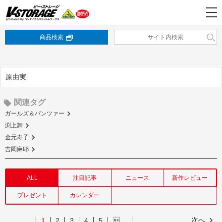
商品検索
原由実
関連タグ
ガールズ＆パンツァー
渕上舞
金元寿子
吉岡麻耶
ALL
注目記事
ニュース
新作レビュー
プレゼント
カレンダー
次へ
1
2
3
4
5
…