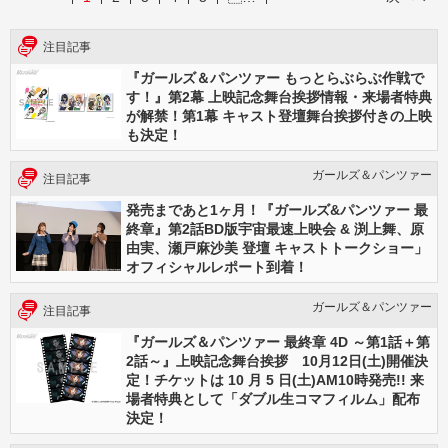
注目記事
『ガールズ＆パンツァー もっとらぶらぶ作戦で
す！』第2幕 上映記念舞台挨拶情報・来場者特典
が解禁！第1幕 キャスト登壇舞台挨拶付きの上映
も決定！
ガールズ＆パンツァー
注目記事
発売まであと1ヶ月！『ガールズ&パンツァー 最
終章』第2話BD版宇宙最速上映会 & 渕上舞、原
由実、瀬戸麻沙美 登壇 キャストトークショー」
オフィシャルレポート到着！
ガールズ＆パンツァー
注目記事
『ガールズ＆パンツァー 最終章 4D ～第1話＋第
2話～』上映記念舞台挨拶 10月12日(土)開催決
定！チケットは 10 月 5 日(土)AM10時発売!! 来
場者特典として「ダブル生コマフィルム」配布
決定！