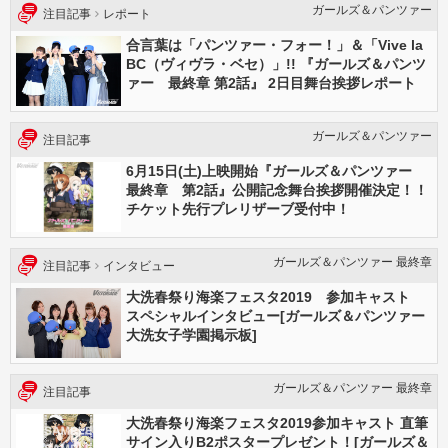
ガールズ＆パンツァー
注目記事
レポート
合言葉は「パンツァー・フォー！」＆「Vive la
BC（ヴィヴラ・ベセ）」!! 『ガールズ＆パンツ
ァー 最終章 第2話』 2日目舞台挨拶レポート
ガールズ＆パンツァー
注目記事
6月15日(土)上映開始『ガールズ＆パンツァー
最終章 第2話』公開記念舞台挨拶開催決定！！
チケット先行プレリザーブ受付中！
ガールズ＆パンツァー 最終章
注目記事
インタビュー
大洗春祭り海楽フェスタ2019 参加キャスト
スペシャルインタビュー[ガールズ＆パンツァー
大洗女子学園掲示板]
ガールズ＆パンツァー 最終章
注目記事
大洗春祭り海楽フェスタ2019参加キャスト 直筆
サイン入りB2ポスタープレゼント！[ガールズ＆