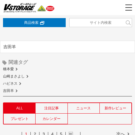
商品検索
吉田羊
関連タグ
橋本愛
山崎まさよし
ハピネス
吉田羊
ALL
注目記事
ニュース
新作レビュー
プレゼント
カレンダー
次へ
1
2
3
4
5
…