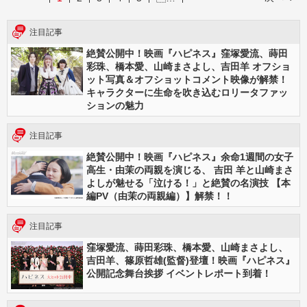
注目記事
絶賛公開中！映画『ハピネス』窪塚愛流、蒔田
彩珠、橋本愛、山崎まさよし、吉田羊 オフショ
ット写真＆オフショットコメント映像が解禁！
キャラクターに生命を吹き込むロリータファッ
ションの魅力
注目記事
絶賛公開中！映画『ハピネス』余命1週間の女子
高生・由茉の両親を演じる、 吉田 羊と山崎まさ
よしが魅せる「泣ける！」と絶賛の名演技 【本
編PV（由茉の両親編）】解禁！！
注目記事
窪塚愛流、蒔田彩珠、橋本愛、山崎まさよし、
吉田羊、篠原哲雄(監督)登壇！映画『ハピネス』
公開記念舞台挨拶 イベントレポート到着！