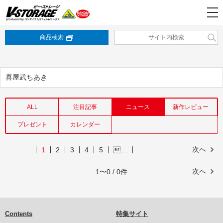
商品検索
喜屋武ちあき
ALL
注目記事
ニュース
新作レビュー
プレゼント
カレンダー
次へ
1
2
3
4
5
…
次へ
1〜0 / 0件
Contents
特集サイト