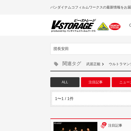
バンダイナムコフィルムワークスの最新情報をお届
団長安田
関連タグ
武居正能
ウルトラマン
ALL
注目記事
ニュー
1〜1 / 1件
注目記事