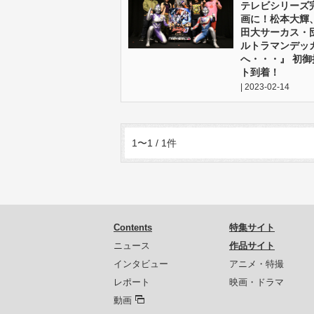
テレビシリーズ
画に！松本大輝
田大サーカス・
ルトラマンデッ
へ・・・』 初
ト到着！
| 2023-02-14
1〜1 / 1件
Contents
特集サイト
ニュース
作品サイト
インタビュー
アニメ・特撮
レポート
映画・ドラマ
動画