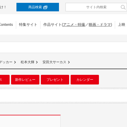
け！
商品検索
Contents
特集サイト
作品サイト(
アニメ・特撮
／
映画・ドラマ
)
上映
デッカー
松本大輝
安田大サーカス
ス
新作レビュー
プレゼント
カレンダー