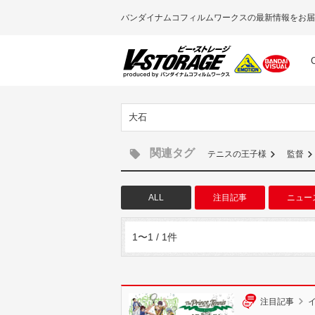
バンダイナムコフィルムワークスの最新情報をお届
大石
関連タグ
テニスの王子様
監督
ALL
注目記事
ニュー
1〜1 / 1件
注目記事