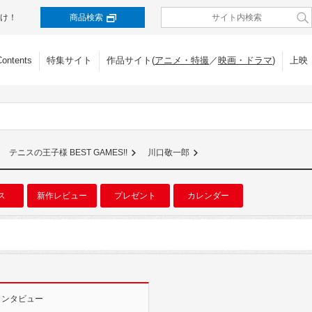
け！
商品検索
Contents
特集サイト
作品サイト(
アニメ・特撮
／
映画・ドラマ
)
上映
テニスの王子様 BEST GAMES!!
川口敬一郎
ス
新作レビュー
プレゼント
カレンダー
インタビュー