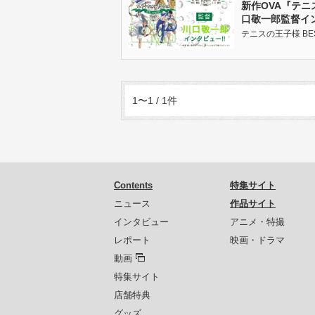
新作OVA『テニス
口敬一郎監督イ
テニスの王子様 BEST G
1〜1 / 1件
Contents
特集サイト
ニュース
作品サイト
インタビュー
アニメ・特撮
レポート
映画・ドラマ
動画
特集サイト
店舗特典
グッズ