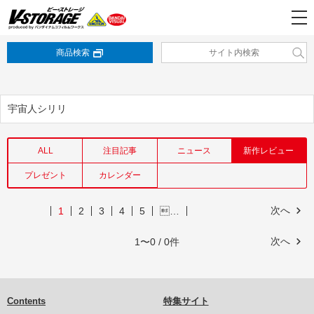
商品検索
宇宙人シリリ
ALL
注目記事
ニュース
新作レビュー
プレゼント
カレンダー
次へ
1
2
3
4
5
…
次へ
1〜0 / 0件
Contents
特集サイト