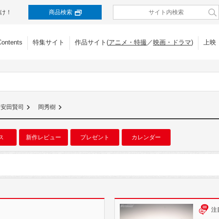
け！
商品検索
Contents
特集サイト
作品サイト(
アニメ・特撮
／
映画・ドラマ
)
上映
安田賢司
岡秀樹
ス
新作レビュー
プレゼント
カレンダー
注