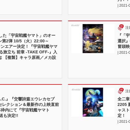
| 2021-
注
活した「宇宙戦艦ヤマト」のオー
『「宇
2弾 10/5（火）22:00～
選択』
でオンエアー決定！『宇宙戦艦ヤマ
冒頭映
旅立ち 前章 -TAKE OFF-』入
| 2021-
は 【複製】キャラ原画／メカ設
注
A.C.』『交響詩篇エウレカセブ
全二章
セレクション＆最新作の上映直前
2205
!本枠内にて『宇宙戦艦ヤマト
ャスト
送も決定!!
定！
| 2021-