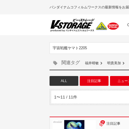
バンダイナムコフィルムワークスの最新情報をお届
宇宙戦艦ヤマト2205
関連タグ
福井晴敏
明貴美加
ALL
注目記事
ニュー
1〜11 / 11件
注目記事