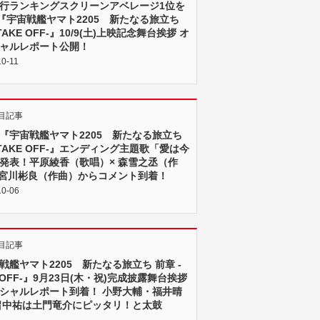
行ランキングスクリーンアベレージ1位を
!『宇宙戦艦ヤマト2205 新たなる旅立ち
TAKE OFF-』10/9(土)上映記念舞台挨拶 オ
ャルレポート公開！
10-11
目記事
『宇宙戦艦ヤマト2205 新たなる旅立ち
-TAKE OFF-』エンディング主題歌「愛は今
発表！平原綾香（歌唱）× 森雪之丞（作
 宮川彬良（作曲）からコメント到着！
10-06
目記事
戦艦ヤマト2205 新たなる旅立ち 前章 -
E OFF-』9月23日(木・祝)完成披露舞台挨拶
シャルレポート到着！ 小野大輔・福井晴
畠中祐は土門竜介にピッタリ！と太鼓