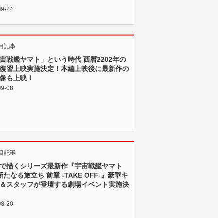
09-24
目記事
宙戦艦ヤマト」という時代 西暦2202年の
復習上映実施決定！本編上映後に最新作の
像も上映！
09-08
目記事
で描くシリーズ最新作『宇宙戦艦ヤマト
 新たなる旅立ち 前章 -TAKE OFF-』豪華キ
＆スタッフが登壇する劇場イベント実施決
08-20