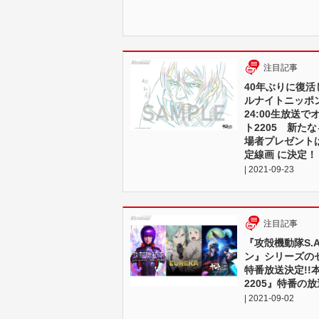
注目記事
40年ぶりに復
ルナイトニッポン第
24:00生放送
ト2205 新たなる
場者プレゼント
定線画 に決定！
| 2021-09-23
注目記事
『攻殻機動隊S.
ン』シリーズの
特番放送決定!
2205』特番の放
| 2021-09-02