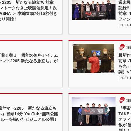
2205 新たなる旅立ち 前章 -
週末興
-』ヤマトーク付き上映開催決定！次
記録!
TASHA-＞ 本編冒頭7分15秒付き
前章 -
金)より開始！
フィシ
| 2021-
注
E』「着せ替え」機能の無料アイテム
最新作
マト2205 新たなる旅立ち』が
前章 
も光」
詞）×
| 2021-
注
ヤマト2205 新たなる旅立ち
『宇宙
FF-』冒頭14分 YouTube無料公開
TAK
クルーを描いたビジュアル公開 !
オフィ
敏が 
判！！