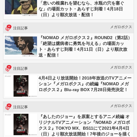
「患いの根腐れを望むなら、水瓶の穴を塞ぐ
な」の場面カット・あらすじ到着！4月18日
（日）より順次放送・配信！
メガロボクス
注目記事
『NOMAD メガロボクス２』ROUND2（第2話）
「絶望は臆病者に勇気を与える」の場面カッ
ト・あらすじ到着！4月11日（日）より順次放
送・配信！
メガロボクス
注目記事
4月4日より放送開始！2018年放送のTVアニメー
ション『メガロボクス』の続編『NOMAD メガ
ロボクス２』Blu-ray BOX 7月28日発売決定！
メガロボクス
注目記事
『あしたのジョー』を原案とするアニメ続編 オ
リジナルTVアニメーション『NOMAD メガロボ
クス２』TOKYO MX、BS11にて2021年4月4日
（日）より順次放送開始！7年後のジョーを描く