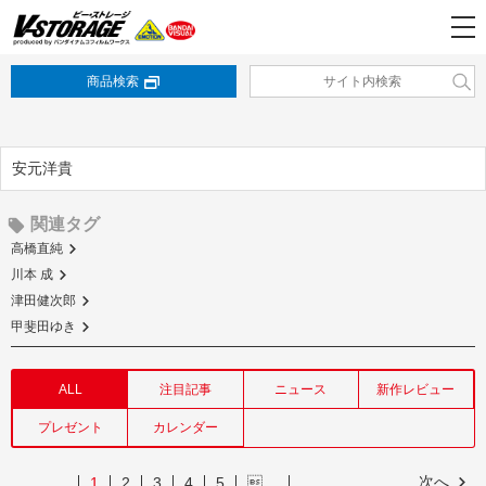
商品検索
安元洋貴
関連タグ
高橋直純
川本 成
津田健次郎
甲斐田ゆき
ALL
注目記事
ニュース
新作レビュー
プレゼント
カレンダー
次へ
1
2
3
4
5
…