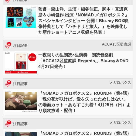
監督・森山洋、主演・細谷佳正、脚本・真辺克
彦＆小嶋健作 出演『NOMAD メガロボクス２』
スペシャルインタビュー 公開！Blu-ray BOX映
像特典として『ハチドリと旅人。』を映像化し
た新作ショートアニメ収録を発表！
ACCA13区監察課
注目記事
一夜限りの生朗読×生演奏 朗読音楽劇
「ACCA13区監察課 Regards,」Blu-ray＆DVD
4月27日発売！
メガロボクス
注目記事
『NOMAD メガロボクス２』ROUND4（第4話）
「魂の花が咲けば、愛を失ったためしはない」
の場面カット・あらすじ到着！4月25日（日）よ
り順次放送・配信！
メガロボクス
注目記事
『NOMAD メガロボクス２』ROUND3（第3話）