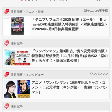
新テニスの王⼦様
注目記事
アニメ・特撮
「テニプリフェスタ2025 応援（エール）」Blu-
ray＆DVD店舗別購入特典紹介 ＜対象店舗限定＞
※2026年2月3日特典画像更新
注目記事
『ワンパンマン』第3期 古川慎＆安元洋貴出演！
特別番組配信決定！11月30日(日)放送#32「忍の
巻」あらすじ・場面写真公開！
ワンパンマン
注目記事
インタビュー
アニメ『ワンパンマン』10周年記念キャストコ
メント：安元洋貴（キング役）［実録! ワンパン
マン］
注目記事