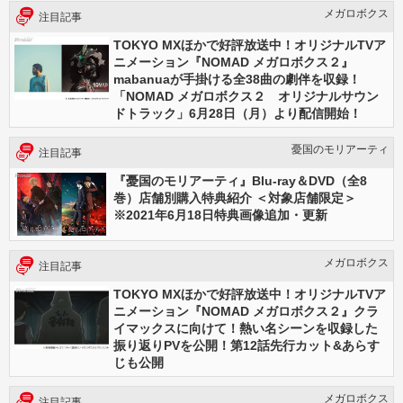
メガロボクス
注目記事
TOKYO MXほかで好評放送中！オリジナルTVア
ニメーション『NOMAD メガロボクス２』
mabanuaが手掛ける全38曲の劇伴を収録！
「NOMAD メガロボクス２ オリジナルサウン
ドトラック」6月28日（月）より配信開始！
憂国のモリアーティ
注目記事
『憂国のモリアーティ』Blu-ray＆DVD（全8
巻）店舗別購入特典紹介 ＜対象店舗限定＞
※2021年6月18日特典画像追加・更新
メガロボクス
注目記事
TOKYO MXほかで好評放送中！オリジナルTVア
ニメーション『NOMAD メガロボクス２』クラ
イマックスに向けて！熱い名シーンを収録した
振り返りPVを公開！第12話先行カット&あらす
じも公開
メガロボクス
注目記事