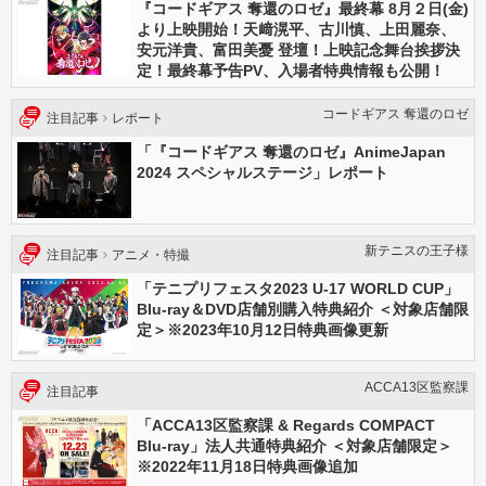
『コードギアス 奪還のロゼ』最終幕 8月２日(金)
より上映開始！天﨑滉平、古川慎、上田麗奈、
安元洋貴、富田美憂 登壇！上映記念舞台挨拶決
定！最終幕予告PV、入場者特典情報も公開！
コードギアス 奪還のロゼ
注目記事
レポート
「『コードギアス 奪還のロゼ』AnimeJapan
2024 スペシャルステージ」レポート
新テニスの王⼦様
注目記事
アニメ・特撮
「テニプリフェスタ2023 U-17 WORLD CUP」
Blu-ray＆DVD店舗別購入特典紹介 ＜対象店舗限
定＞※2023年10月12日特典画像更新
ACCA13区監察課
注目記事
「ACCA13区監察課 & Regards COMPACT
Blu-ray」法人共通特典紹介 ＜対象店舗限定＞
※2022年11月18日特典画像追加