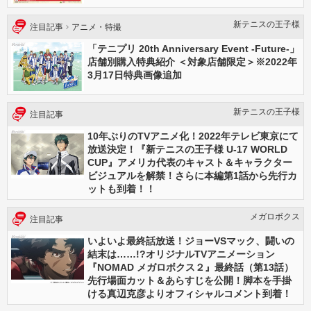
新テニスの王⼦様
注目記事
アニメ・特撮
「テニプリ 20th Anniversary Event -Future-」
店舗別購入特典紹介 ＜対象店舗限定＞※2022年
3月17日特典画像追加
新テニスの王⼦様
注目記事
10年ぶりのTVアニメ化！2022年テレビ東京にて
放送決定！『新テニスの王子様 U-17 WORLD
CUP』アメリカ代表のキャスト＆キャラクター
ビジュアルを解禁！さらに本編第1話から先行カ
ットも到着！！
メガロボクス
注目記事
いよいよ最終話放送！ジョーVSマック、闘いの
結末は……!?オリジナルTVアニメーション
『NOMAD メガロボクス２』最終話（第13話）
先行場面カット＆あらすじを公開！脚本を手掛
ける真辺克彦よりオフィシャルコメント到着！