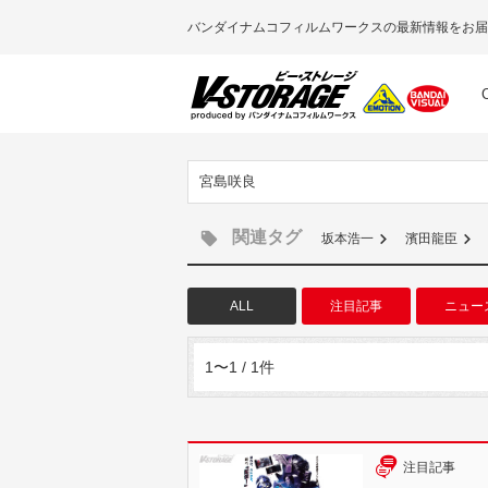
バンダイナムコフィルムワークスの最新情報をお届
宮島咲良
関連タグ
坂本浩一
濱田龍臣
ALL
注目記事
ニュー
1〜1 / 1件
注目記事