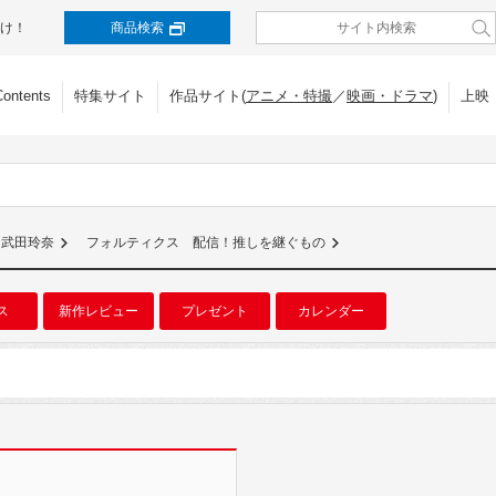
け！
商品検索
Contents
特集サイト
作品サイト(
アニメ・特撮
／
映画・ドラマ
)
上映
武田玲奈
フォルティクス 配信！推しを継ぐもの
ス
新作レビュー
プレゼント
カレンダー