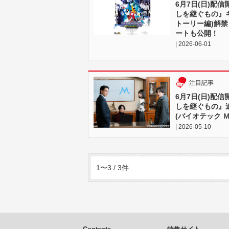
6月7日(日)配
しを継ぐもの』キ
トーリー編)解禁
ートも公開！
| 2026-06-01
注目記事
6月7日(日)配
しを継ぐもの』
(バイオテック 
| 2026-05-10
1〜3 / 3件