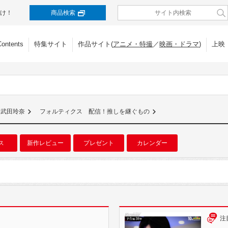
け！
商品検索
Contents
特集サイト
作品サイト(
アニメ・特撮
／
映画・ドラマ
)
上映
武田玲奈
フォルティクス 配信！推しを継ぐもの
ス
新作レビュー
プレゼント
カレンダー
注