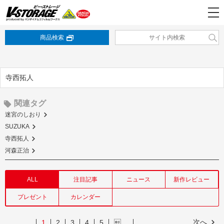
商品検索
寺西拓人
関連タグ
迷宮のしおり
SUZUKA
寺西拓人
河森正治
ALL
注目記事
ニュース
新作レビュー
プレゼント
カレンダー
次へ
1
2
3
4
5
…