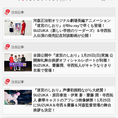
注目記事
河森正治初オリジナル劇場⻑編アニメーション
『迷宮のしおり』がBlu-rayで早くも登場！
SUZUKA（新しい学校のリーダーズ）＆寺西拓
人出演の発売記念対談動画が公開！
注目記事
全国公開中『迷宮のしおり』1月25日(日)実施 公
開御礼舞台挨拶オフィシャルレポートが到着！
SUZUKA、齋藤潤、寺西拓人がキャラなりきり
衣装で登場！
注目記事
『迷宮のしおり』声優初挑戦ながら大絶賛！
SUZUKA・原田泰造・伊東 蒼・齋藤 潤・寺西拓
人 豪華キャストのアフレコ映像解禁！1月25日
にSUZUKA＆寺西＆齋藤＆河森監督登壇の舞台
挨拶も決定！