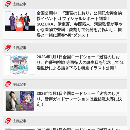
注目記事
全国公開中！『迷宮のしおり』公開記念舞台挨
拶イベント オフィシャルレポート到着！
SUZUKA、伊東蒼、寺西拓人、河森監督が華や
かな着物で登場！鏡割りで公開をお祝いし、観
客と一緒に新春“初”ダンス！
注目記事
2026年1月1日全国ロードショー『迷宮のしお
り』声優初挑戦 寺西拓人の誕生日を記念して 江
端里沙による描き下ろし特別イラスト公開！
注目記事
2026年1月1日全国ロードショー『迷宮のしお
り』音声ガイドナレーションは置鮎龍太郎に決
定！
注目記事