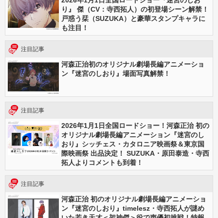
2026年1月1日全国ロードショー『迷宮のしお
り』 傑（CV：寺西拓人）の初登場シーン解禁！
戸惑う栞（SUZUKA）と豪華スタンプキャラに
も注目！
注目記事
河森正治初のオリジナル劇場長編アニメーショ
ン『迷宮のしおり』場面写真解禁！
注目記事
2026年1月1日全国ロードショー！河森正治 初の
オリジナル劇場⻑編アニメーション『迷宮のし
おり』シッチェス・カタロニア映画祭＆東京国
際映画祭 出品決定！ SUZUKA・原田泰造・寺西
拓人よりコメントも到着！
注目記事
河森正治 初のオリジナル劇場⻑編アニメーショ
ン『迷宮のしおり』timelesz・寺西拓人が謎め
いた若き天才＜架神傑＞役で声優初挑戦！特報