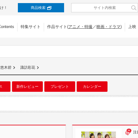
け！
商品検索
Contents
特集サイト
作品サイト(
アニメ・特撮
／
映画・ドラマ
)
上映
悠木碧
諏訪彩花
ス
新作レビュー
プレゼント
カレンダー
注