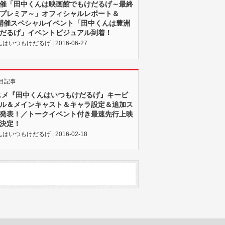
5開催「田中くんは映画館でもけだるげ～最終
プレミア～」オフィシャルレポート＆
23開催スペシャルイベント「田中くんは豊洲
だるげ」イベントビジュアル到着！
はいつもけだるげ | 2016-06-27
目記事
ニメ『田中くんはいつもけだるげ』キービ
ル＆メインキャスト＆キャラ設定＆追加ス
発表！／トークイベント付き最速先行上映
決定！
はいつもけだるげ | 2016-02-18