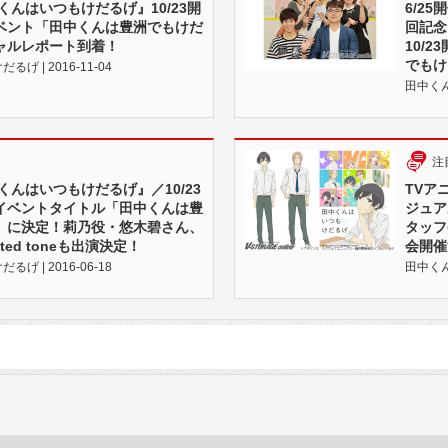
くんはいつもけだるげ』10/23開
6/2
ベント「田中くんは豊洲でもけだ
回記念
ャルレポート到着！
10/
でもけ
 | 2016-11-04
田中くん
注
くんはいつもけだるげ』／10/23
TVア
イベントタイトル「田中くんは豊
ジュア
」に決定！莉乃役・悠木碧さん、
タッフ
ited toneも出演決定！
会開催
 | 2016-06-18
田中くん