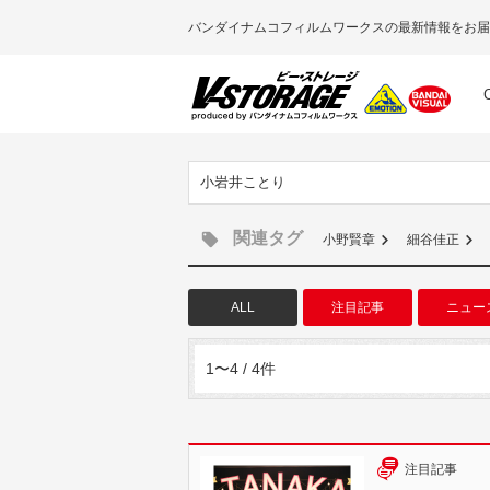
バンダイナムコフィルムワークスの最新情報をお届
小岩井ことり
関連タグ
小野賢章
細谷佳正
ALL
注目記事
ニュー
1〜4 / 4件
注目記事