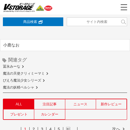
商品検索
小鹿なお
関連タグ
冨永みーな
魔法の天使クリィミーマミ
ぴえろ魔法少女シリーズ
魔法の妖精ペルシャ
ALL
注目記事
ニュース
新作レビュー
プレゼント
カレンダー
次へ
1
2
3
4
5
…