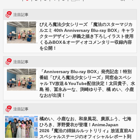
注目記事
ぴえろ魔法少女シリーズ 「魔法のスターマジカ
ルエミ 40th Anniversary Blu-ray BOX」キャラ
クターデザイン･岸義之描き下ろしイラスト使用
くるみBOX＆オーディオコメンタリー収録内容
を公開！
注目記事
「Anniversary Blu-ray BOX」発売記念！特別
番組「ぴえろ魔法少女シリーズ」同窓会スペシ
ャル TV放送＆YouTube配信決定！太田貴子、水
島 裕、冨永みーな、渕崎ゆり子、橘 めい、小鹿
なおが出演！
注目記事
橘めい、小鹿なお、和泉風花、廣原ふう、七海
ひろき、茅野愛衣が登壇！AnimeJapan
2026『魔法の姉妹ルルットリリィ』放送直前AJ
スペシャルステージのオフィシャルレポート到