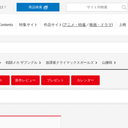
け！
商品検索
Contents
特集サイト
作品サイト(
アニメ・特撮
／
映画・ドラマ
)
上映
戦闘メカ ザブングル
放課後クライマックスガールズ
山腰蒔
ス
新作レビュー
プレゼント
カレンダー