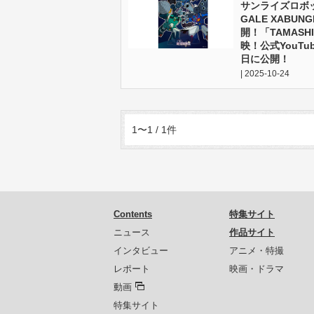
サンライズロボッ
GALE XABUNG
開！「TAMASHI
映！公式YouT
日に公開！
| 2025-10-24
1〜1 / 1件
Contents
特集サイト
ニュース
作品サイト
インタビュー
アニメ・特撮
レポート
映画・ドラマ
動画
特集サイト