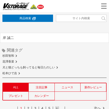
商品検索
岸 誠二
関連タグ
杉田智和
花澤香菜
犬と猫どっちも飼ってると毎日たのしい
松本ひで吉
ALL
注目記事
ニュース
新作レビュー
プレゼント
カレンダー
次へ
1
2
3
4
5
…