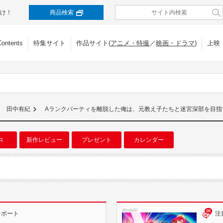
け！
商品検索
Contents
特集サイト
作品サイト(
アニメ・特撮
／
映画・ドラマ
)
上映
田中有紀
Aランクパーティを離脱した俺は、元教え子たちと迷宮深部を目指
ス
新作レビュー
プレゼント
カレンダー
レポート
注