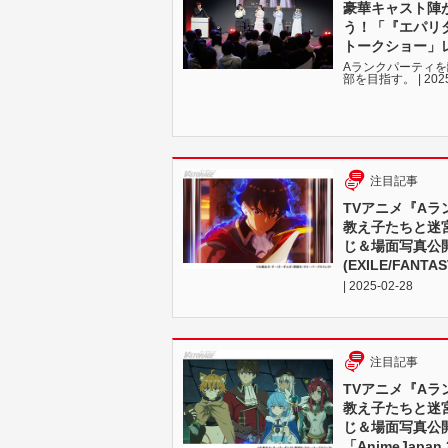
豪華キャスト陣
う！「『エパリダ』
トークショー」
Aランクパーティ
部を目指す。 | 2025
注目記事
TVアニメ『A
教え子たちと迷
じ＆場面写真公
(EXILE/FAN
| 2025-02-28
注目記事
TVアニメ『A
教え子たちと迷
じ＆場面写真公
「AnimeJap