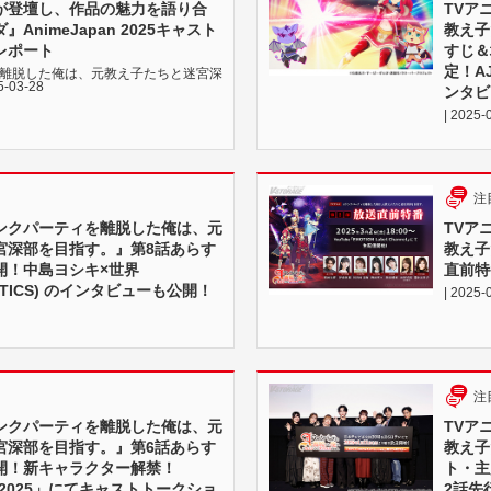
が登壇し、作品の魅力を語り合
TVア
AnimeJapan 2025キャスト
教え子
レポート
すじ＆
定！A
を離脱した俺は、元教え子たちと迷宮深
-03-28
ンタビ
| 2025-
注
ランクパーティを離脱した俺は、元
TVア
宮深部を目指す。』第8話あらす
教え子
開！中島ヨシキ×世界
直前特
TASTICS) のインタビューも公開！
| 2025-
注
ランクパーティを離脱した俺は、元
TVア
宮深部を目指す。』第6話あらす
教え子
開！新キャラクター解禁！
ト・主
an 2025」にてキャストトークショ
2話先