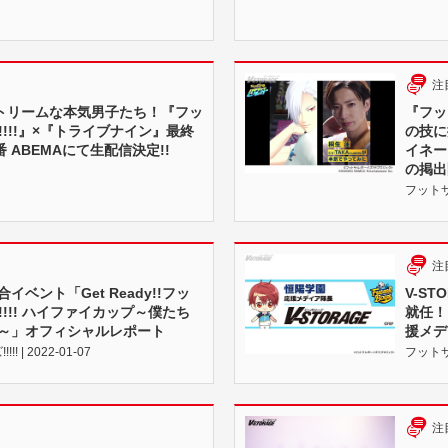
注
トリームな本気男子たち！『フッ
『フッ
!!!!』×『トライブナイン』最終
の技に
 ABEMAにて生配信決定!!
イネー
の掲出
フットサル
注
合イベント「Get Ready!!フッ
V-S
!!!! ハイファイカップ～僕たち
就任！
！～」オフィシャルレポート
援メデ
 | 2022-01-07
フットサル
注