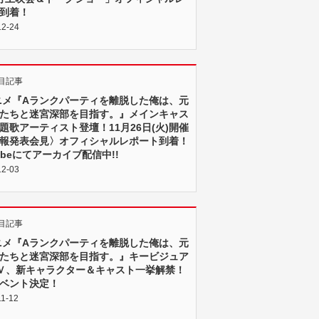
到着！
12-24
目記事
ニメ『Aランクパーティを離脱した俺は、元
たちと迷宮深部を目指す。』メインキャス
題歌アーティスト登壇！11月26日(火)開催
報発表会見〉オフィシャルレポート到着！
Tubeにてアーカイブ配信中!!
12-03
目記事
ニメ『Aランクパーティを離脱した俺は、元
たちと迷宮深部を目指す。』キービジュア
Ｖ、新キャラクター＆キャスト一挙解禁！
ベント決定！
11-12