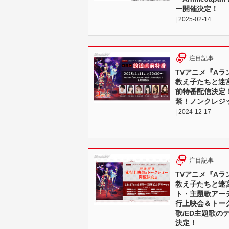
ー開催決定！
| 2025-02-14
注目記事
TVアニメ『A
教え子たちと迷
前特番配信決定
禁！ノンクレジッ
| 2024-12-17
注目記事
TVアニメ『A
教え子たちと迷
ト・主題歌アーテ
行上映会＆トー
歌/ED主題歌
決定！