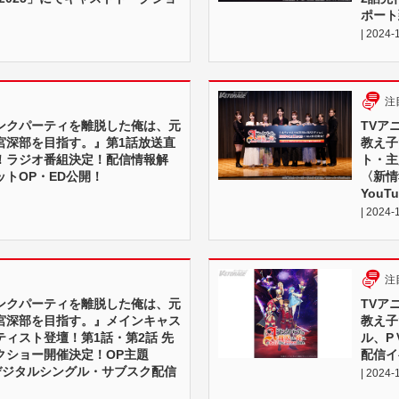
ポート
| 2024-
注
ランクパーティを離脱した俺は、元
TVア
宮深部を目指す。』第1話放送直
教え子
！ラジオ番組決定！配信情報解
ト・主
トOP・ED公開！
〈新情
You
| 2024-
注
ランクパーティを離脱した俺は、元
TVア
宮深部を目指す。』メインキャス
教え子
ィスト登壇！第1話・第2話 先
ル、P
クショー開催決定！OP主題
配信イ
のデジタルシングル・サブスク配信
| 2024-