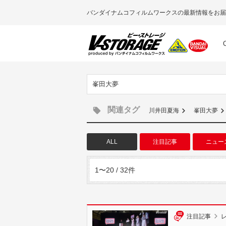
バンダイナムコフィルムワークスの最新情報をお届
峯田大夢
関連タグ
川井田夏海
峯田大夢
ALL
注目記事
ニュー
1〜20 / 32件
注目記事