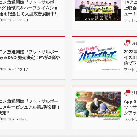
Vアニメ放送開始『フットサルボー
TVア
Ｆリーグ 始球式＆ハーフタイムショ
上映会
送を記念して大型広告展開中!!
ュー！
 | 2021-12-28
フットサル
注
Vアニメ放送開始『フットサルボー
202
u-ray＆DVD 発売決定！PV第2弾や
イズ!
信プラ
 | 2021-12-17
フットサル
注
Vアニメ放送開始『フットサルボー
App 
Vアニメキービジュアル第2弾公開！
ットサ
定!!
クアッ
 | 2021-12-01
フットサル