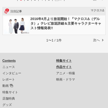
マクロスΔ
注目記事
2016年4月より放送開始！『マクロスΔ（デル
タ）』テレビ放送詳細＆主要キャラクターキャ
スト情報発表!!
次へ
1〜1 / 1件
Contents
特集サイト
ニュース
作品サイト
インタビュー
アニメ・特撮
レポート
映画・ドラマ
動画
特集サイト
店舗特典
グッズ