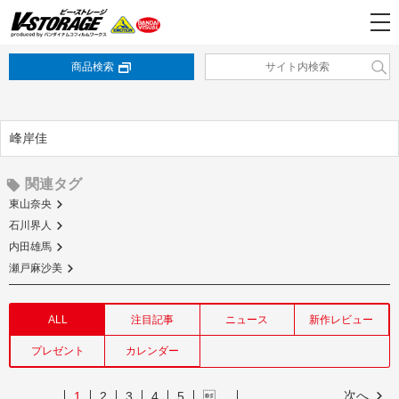
商品検索
峰岸佳
関連タグ
東山奈央
石川界人
内田雄馬
瀬戸麻沙美
ALL
注目記事
ニュース
新作レビュー
プレゼント
カレンダー
次へ
1
2
3
4
5
…