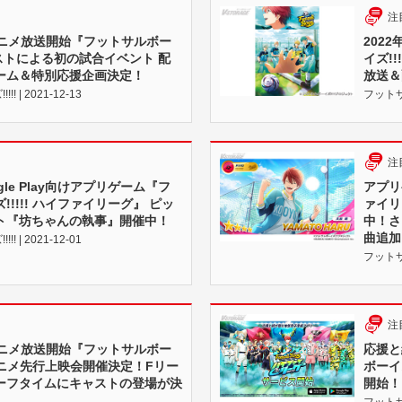
注
Vアニメ放送開始『フットサルボー
202
キャストによる初の試合イベント 配
イズ!
ーム＆特別応援企画決定！
放送＆
 | 2021-12-13
フットサル
注
oogle Play向けアプリゲーム『フ
アプリ
!!!! ハイファイリーグ』 ピッ
ァイリ
ト『坊ちゃんの執事』開催中！
中！さ
曲追加
 | 2021-12-01
フットサル
注
Vアニメ放送開始『フットサルボー
応援と
TVアニメ先行上映会開催決定！Fリー
ボーイ
ーフタイムにキャストの登場が決
開始！
フットサル