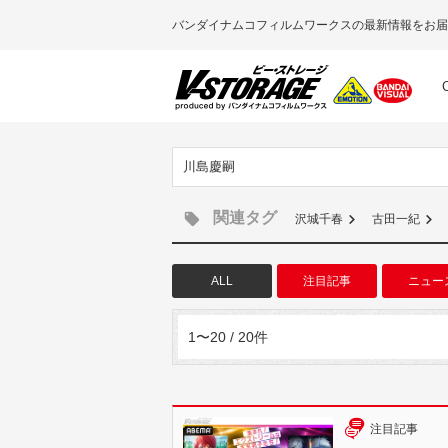
バンダイナムコフィルムワークスの最新情報をお届
川島慶嗣
関連タグ
沢城千春
古田一紀
ALL
注目記事
ニュー
1〜20 / 20件
注目記事