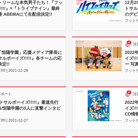
トリームな本気男子たち！『フッ
12月2
!!!!』×『トライブナイン』最終
トサル
 ABEMAにて生配信決定!!
のデビ
フットサル
注
Eは「恒陽学園」応援メディア隊長に
202
ルボーイズ!!!!!』各チームの応
イズ!
定!!
ー 写
 | 2021-12-28
フットサル
レポート
注
トサルボーイズ!!!!!』最速先行
202
＆恒陽学園の3人に直撃インタビ
イズ!!
CD情
 | 2021-12-27
フットサル