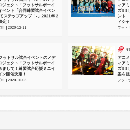
ロジェクト「フットサルボーイ
ィアミ
リアルイベント「合同練習試合イベン
ズ!!
てステップアップ！-」2021年 2
ント 
催決定！
ィシャ
 | 2020-12-11
フットサル
注
×フットサル試合イベントのメデ
アニメ
ロジェクト「フットサルボーイ
ィアミ
「はじめまして！練習試合応援ミニイ
ズ!!
イン開催決定！
案を担
 | 2020-10-03
フットサル