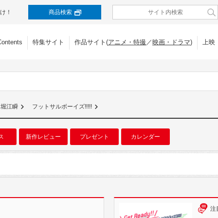
け！
商品検索
Contents
特集サイト
作品サイト(
アニメ・特撮
／
映画・ドラマ
)
上映
堀江瞬
フットサルボーイズ!!!!!
ス
新作レビュー
プレゼント
カレンダー
注