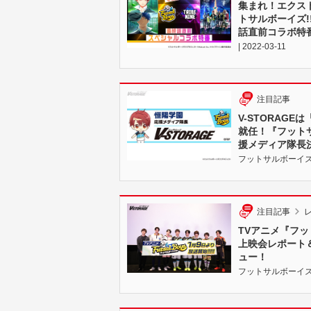
集まれ！エクス
トサルボーイズ!
話直前コラボ特番
| 2022-03-11
注目記事
V-STORAG
就任！『フットサ
援メディア隊長決
フットサルボーイズ!!!!!
注目記事
TVアニメ『フッ
上映会レポート
ュー！
フットサルボーイズ!!!!!