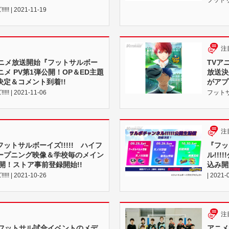
 | 2021-11-19
注
Vアニメ放送開始『フットサルボー
TVア
Vアニメ PV第1弾公開！OP＆ED主題
放送決
定＆コメント到着!!
がアプ
 | 2021-11-06
フットサル
注
ットサルボーイズ!!!!! ハイフ
『フッ
ープニング映像＆学校毎のメイン
ル!!
開！ストア事前登録開始!!
込み開
 | 2021-10-26
| 2021-
注
×フットサル試合イベントのメデ
アニメ