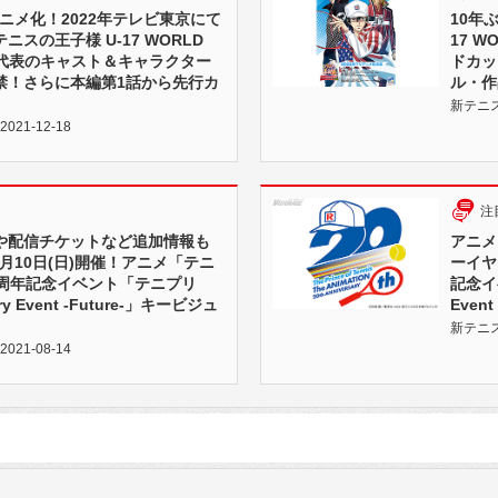
アニメ化！2022年テレビ東京にて
10年
スの王子様 U-17 WORLD
17 
カ代表のキャスト＆キャラクター
ドカッ
禁！さらに本編第1話から先行カ
ル・作
新テニスの
21-12-18
注
や配信チケットなど追加情報も
アニメ
0月10日(日)開催！アニメ「テニ
ーイヤ
0周年記念イベント「テニプリ
記念イベ
sary Event -Future-」キービジュ
Event
新テニスの
21-08-14