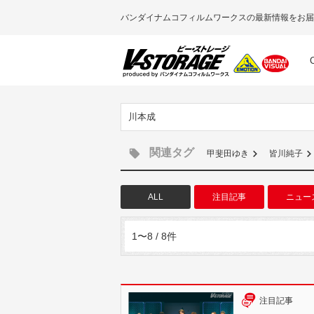
バンダイナムコフィルムワークスの最新情報をお届
川本成
関連タグ
甲斐田ゆき
皆川純子
ALL
注目記事
ニュー
1〜8 / 8件
注目記事