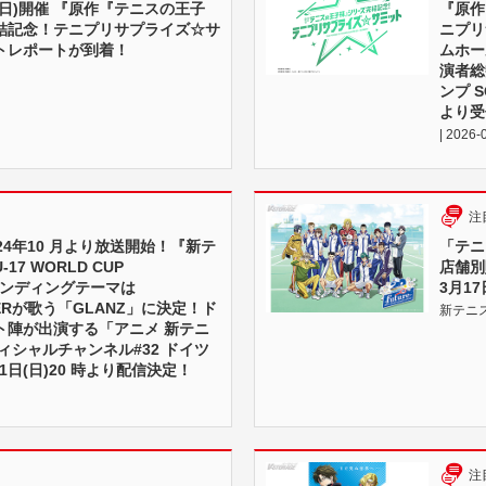
⽇(⽇)開催 『原作『テニスの王⼦
『原作
結記念！テニプリサプライズ☆サ
ニプリ
トレポートが到着！
ムホー
演者総
ンプ 
より受
| 2026-
注
24年10 月より放送開始！『新テ
「テニプリ
7 WORLD CUP
店舗別
』エンディングテーマは
3月1
LERが歌う「GLANZ」に決定！ド
新テニスの
ト陣が出演する「アニメ 新テニ
ィシャルチャンネル#32 ドイツ
1日(日)20 時より配信決定！
注