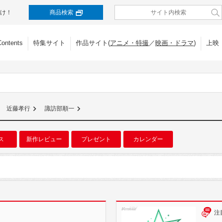
け！
商品検索
Contents
特集サイト
作品サイト(
アニメ・特撮
／
映画・ドラマ
)
上映
近藤孝行
諏訪部順一
ス
新作レビュー
プレゼント
カレンダー
注