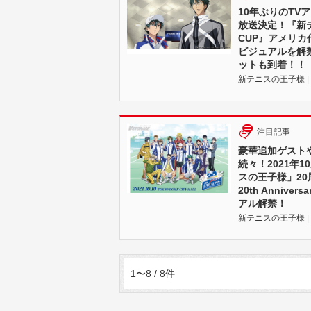
10年ぶりのTV
放送決定！『新テニ
CUP』アメリ
ビジュアルを解
ットも到着！！
新テニスの王⼦様 | 20
注目記事
豪華追加ゲスト
続々！2021年1
スの王子様」2
20th Anniver
アル解禁！
新テニスの王⼦様 | 20
1〜8 / 8件