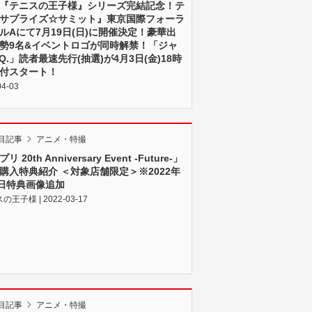
『テニスの王子様』シリーズ完結記念！テ
サプライズ☆サミット』東京国際フォーラ
ルAにて7月19日(日)に開催決定！豪華出
勢9名&イベントロゴが同時解禁！「ジャ
SQ.」読者最速先行(抽選)が4月3日(金)18時
付スタート！
04-03
目記事
アニメ・特撮
 20th Anniversary Event -Future-」
購入特典紹介 ＜対象店舗限定＞※2022年
7日特典画像追加
王⼦様 | 2022-03-17
目記事
アニメ・特撮