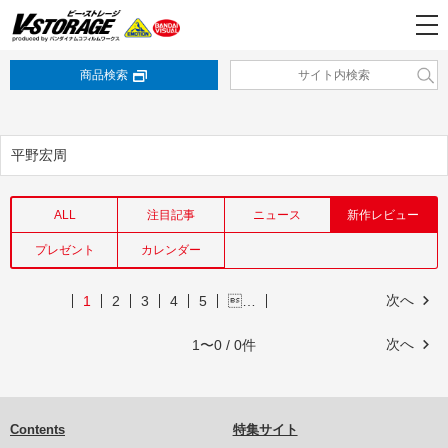
商品検索
平野宏周
ALL
注目記事
ニュース
新作レビュー
プレゼント
カレンダー
次へ
1
2
3
4
5
…
次へ
1〜0 / 0件
Contents
特集サイト