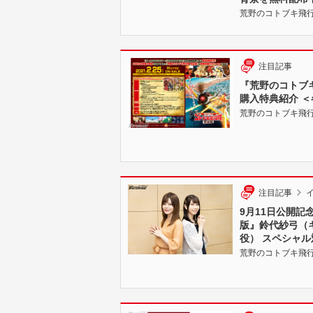
荒野のコトブキ飛行隊 |
注目記事
『荒野のコトブキ
購入特典紹介 
荒野のコトブキ飛行隊 |
注目記事
9月11日公開記
版』鈴代紗弓（
役） スペシャル
荒野のコトブキ飛行隊 完