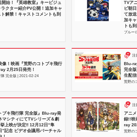
放送開始！『英雄教室』キービジュ
TVア
ャラクター紹介PV公開！追加キャ
ビ朝日系
スト解禁！キャストコメントも到
て放送
加キャ
トも到
ブルーロッ
注
映像！映画『荒野のコトブキ飛行
Blu
ray 2月25日発売！
完全版
生配信
全版 | 2021-02-24
荒野のコト
注
ブキ飛行隊 完全版』Blu-ray発
アニメ
ネマシティにてTVシリーズ＆劇
録!!
挙上映が決定‼ 12月12日“隼
ray 
日”記念 ビデオ会議用バーチャル
荒野のコト
中！