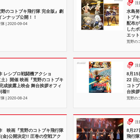
注
荒野のコトブキ飛行隊 完全版』劇
水島努
インナップ公開！！
トブキ
配布が
 2020-09-04
したポ
エット
荒野のコト
注
作 レシプロ戦闘機アクショ
8月1
（土）開催 映画『荒野のコトブキ
22 
』完成披露上映会 舞台挨拶オフィ
コトブ
着!!
台挨拶
 2020-08-24
荒野のコト
注
作 映画『荒野のコトブキ飛行隊
8月2
(金)公開決定!! 圧巻の空戦アク
飛行隊