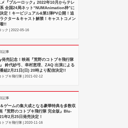
ニメ『ブルーロック』2022年10月からテレ
 全国24局ネット“NUMAnimation枠”に
決定！キービジュアル&第1弾PV公開！追
ラクター＆キャスト解禁！キャストコメン
着!!
ク | 2022-05-16
目記事
-ray発売記念！映画『荒野のコトブキ飛行隊
』 鈴代紗弓、幸村恵理、ZAQ 出演による
番組2月21日(日) 20時より配信決定!!
ブキ飛行隊 | 2021-02-12
目記事
＆ゲームの集大成となる豪華特典を多数収
映画『荒野のコトブキ飛行隊 完全版』Blu-
2021年2月25日発売決定！
ブキ飛行隊 | 2020-11-16