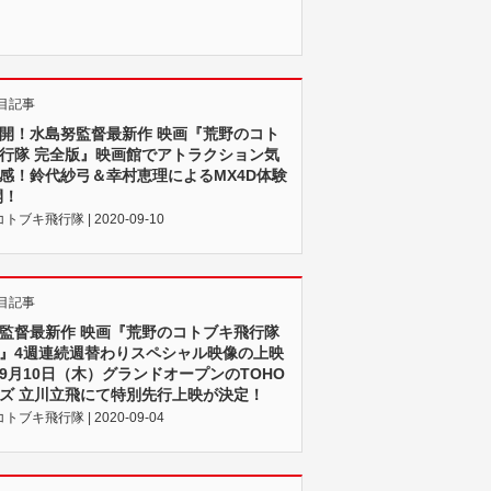
目記事
開！水島努監督最新作 映画『荒野のコト
行隊 完全版』映画館でアトラクション気
感！鈴代紗弓＆幸村恵理によるMX4D体験
開！
ブキ飛行隊 | 2020-09-10
目記事
監督最新作 映画『荒野のコトブキ飛行隊
』4週連続週替わりスペシャル映像の上映
9月10日（木）グランドオープンのTOHO
ズ 立川立飛にて特別先行上映が決定！
ブキ飛行隊 | 2020-09-04