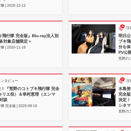
 2020-12-12
注
飛行隊 完全版』Blu-ray法人別
明日公
＜各対象店舗限定＞
ブキ飛
分を体
 2020-11-16
PV公
荒野のコト
インタビュー
注
念！『荒野のコトブキ飛行隊 完全
水島努
キリエ役）＆幸村恵理（エンマ
完全版
対談
決定！
シネマ
全版 | 2020-09-10
荒野のコト