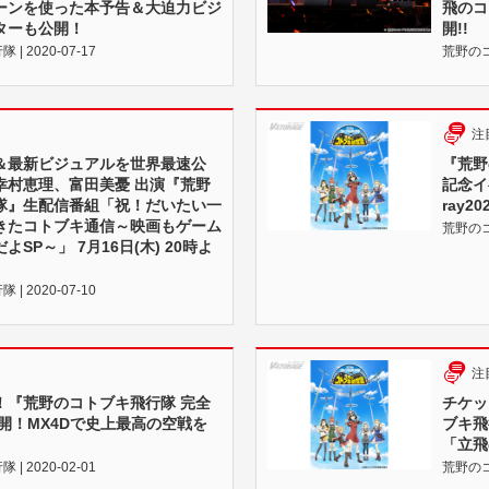
ーンを使った本予告＆大迫力ビジ
飛のコ
ターも公開！
開!!
 2020-07-17
荒野のコト
注
＆最新ビジュアルを世界最速公
『荒野
幸村恵理、富田美憂 出演『荒野
記念イ
隊』生配信番組「祝！だいたい一
ray2
きたコトブキ通信～映画もゲーム
荒野のコト
SP～」 7月16日(木) 20時よ
 2020-07-10
注
！『荒野のコトブキ飛行隊 完全
チケッ
公開！MX4Dで史上最高の空戦を
ブキ飛
「立飛
 2020-02-01
荒野のコト