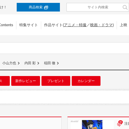
け！
商品検索
Contents
特集サイト
作品サイト(
アニメ・特撮
／
映画・ドラマ
)
上映
小山力也
内田 彩
稲田 徹
ス
新作レビュー
プレゼント
カレンダー
注