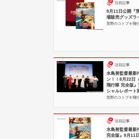
注目記事
9月11日公開『
場販売グッズラ
荒野のコトブキ飛行隊 |
注目記事
水島努監督最新
ン！！8月22日
飛行隊 完全版
シャルレポート到
荒野のコトブキ飛行隊 |
注目記事
水島努監督最新
完全版』9月11日