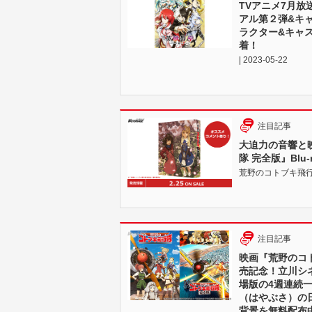
TVアニメ7月
アル第２弾&キ
ラクター&キャ
着！
| 2023-05-22
注目記事
大迫力の音響と
隊 完全版』Blu-
荒野のコトブキ飛行隊 完
注目記事
映画『荒野のコト
売記念！立川シ
場版の4週連続一
（はやぶさ）の
背景を無料配布