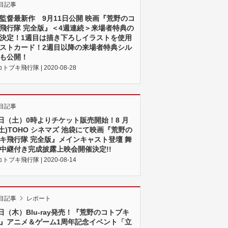
目記事
監督最新作 9月11日公開 映画『荒野のコ
飛行隊 完全版』＜4週連続＞来場者特典の
決定！1週目は描き下ろしイラストを使用
ストカード！2週目以降の来場者特典シル
も公開！
ブキ飛行隊 | 2020-08-28
目記事
5日（土）0時よりチケット販売開始！8 月
日(土)TOHO シネマズ 池袋にて映画『荒野の
キ飛行隊 完全版』メインキャスト登壇 舞
中継付き完成披露上映会開催決定!!
ブキ飛行隊 | 2020-08-14
目記事
レポート
7日（木）Blu-ray発売！『荒野のコトブキ
』アニメ＆ゲーム1周年記念イベント「立