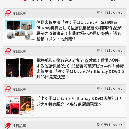
泣く子はいねぇが
注目記事
仲野太賀主演『泣く子はいねぇが』5/26発売
Blu-ray特典として佐藤快磨監督の初期2作品が
異例の収録決定！初期作品への思いを熱く語る
監督コメントも到着！
泣く子はいねぇが
注目記事
是枝裕和が惚れ込んだ新たな才能！世界が注目
する佐藤快磨(たくま)監督商業デビュ―作！仲野
太賀主演 『泣く子はいねぇが』Blu-ray＆DVD 5
月26日発売決定！
泣く子はいねぇが
注目記事
『泣く子はいねぇが』Blu-ray＆DVD店舗別オリ
ジナル特典紹介 ＜各対象店舗限定＞
泣く子はいねぇが
注目記事