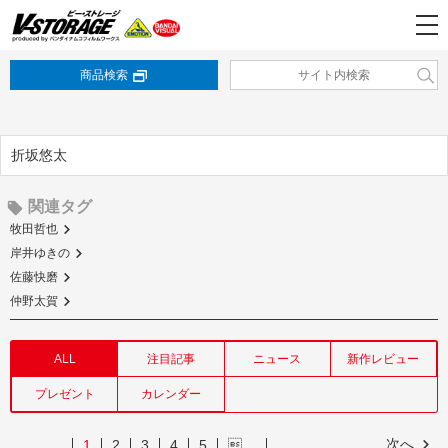
商品検索
折坂悠太
関連タグ
牧田哲也
岸井ゆきの
佐藤快磨
仲野太賀
ALL
注目記事
ニュース
新作レビュー
プレゼント
カレンダー
次へ
1
2
3
4
5
…