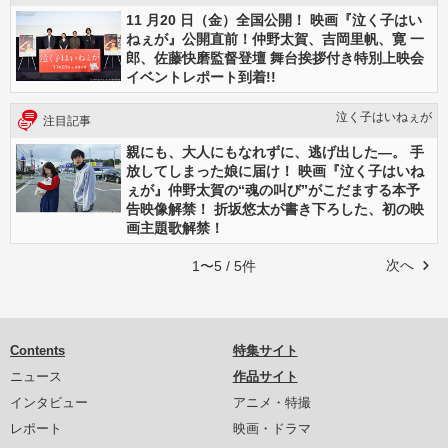
11 月20 日（金）全国公開！ 映画『泣く子はい
ねぇが』公開直前！仲野太賀、吉岡里帆、寛 一
郎、佐藤快磨監督登壇 舞台挨拶付き特別上映会
イベントレポート到着!!
泣く子はいねぇが
注目記事
親にも、大人にもなれずに、逃げ出した―。 手
放してしまった娘に届け！ 映画『泣く子はいね
ぇが』仲野太賀の“魂の叫び”がこだまする本予
告映像解禁！ 折坂悠太が書き下ろした、初の映
画主題歌解禁！
次へ
1〜5 / 5件
Contents
特集サイト
ニュース
作品サイト
インタビュー
アニメ・特撮
レポート
映画・ドラマ