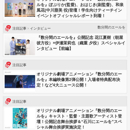
ルを』ぽぷりか(監督)、おはじき(副監督)、和泉
風花(中川萠美 役)登壇！学生向けティーチイン
イベントオフィシャルレポート到着！
数分間のエールを
注目記事
インタビュー
『数分間のエールを』公開記念 花江夏樹（朝屋
彼方役）×伊瀬茉莉也（織重 夕役）スペシャルイ
ンタビュー【前編】
注目記事
オリジナル劇場アニメーション『数分間のエー
ルを』本編映像第2弾公開！入場者特典配布決
定！など4大ニュース公開！
注目記事
オリジナル劇場アニメーション『数分間のエー
ルを』キャスト・監督・主題歌アーティスト登
壇！公開記念舞台挨拶＆“石川にエールを”スペ
シャル舞台挨拶実施決定！