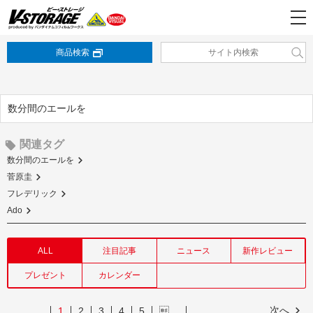
商品検索
数分間のエールを
関連タグ
数分間のエールを
菅原圭
フレデリック
Ado
ALL
注目記事
ニュース
新作レビュー
プレゼント
カレンダー
次へ
1
2
3
4
5
…