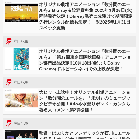
オリジナル劇場アニメーション『数分間のエー
ルを』Blu-ray＆設定資料集 2025年3月26日(水)
同時発売決定！Blu-ray発売に先駆けて期間限定
先行レンタル配信も決定！ ※2025年1月31日
スペック更新
注目記事
オリジナル劇場アニメーション『数分間のエー
ルを』「第37回東京国際映画祭」アニメーショ
ン部門出品決定!!10月18日(金)よりDolby
Cinema(ドルビーシネマ)での上映が決定！
注目記事
大ヒット上映中！オリジナル劇場アニメーショ
ン『数分間のエールを』「未明」のミュージッ
クビデオ公開！Adoや水溜りボンド・カンタら
著名人コメント第2弾公開！
注目記事
監督・ぽぷりかとフレデリックが石川にエール