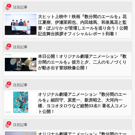
注目記事
大ヒット上映中！映画『数分間のエールを』花
江夏樹、伊瀬茉莉也、内田雄馬、和泉風花と監
督・ぽぷりか が登壇しエールを送り合う！公開
記念舞台挨拶オフィシャルレポート到着！
注目記事
本日公開！オリジナル劇場アニメーション『数
分間のエールを』彼方と夕、二人のモノづくり
が動き出す冒頭映像公開！
注目記事
オリジナル劇場アニメーション『数分間のエー
ルを』細田守、原恵一、新房昭之、大河内一
楼、ヨコオタロウなど総勢33名!! 著名人コメン
ト公開！
注目記事
オリジナル劇場アニメーション『数分間のエー