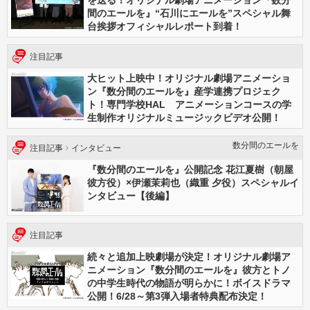
を送る！オリジナル劇場アニメーション『数分
間のエールを』“石川にエールを”スペシャル舞
台挨拶オフィシャルレポート到着！
注目記事
大ヒット上映中！オリジナル劇場アニメーショ
ン『数分間のエールを』産学連携プロジェク
ト！専門学校HAL アニメーションコースの学
生制作オリジナルミュージックビデオ公開！
数分間のエールを
注目記事
インタビュー
『数分間のエールを』公開記念 花江夏樹（朝屋
彼方役）×伊瀬茉莉也（織重 夕役）スペシャルイ
ンタビュー【後編】
注目記事
続々と追加上映劇場が決定！オリジナル劇場ア
ニメーション『数分間のエールを』彼方とトノ
の中学生時代の物語が明らかに！ボイスドラマ
公開！6/28～第3弾入場者特典配布決定！