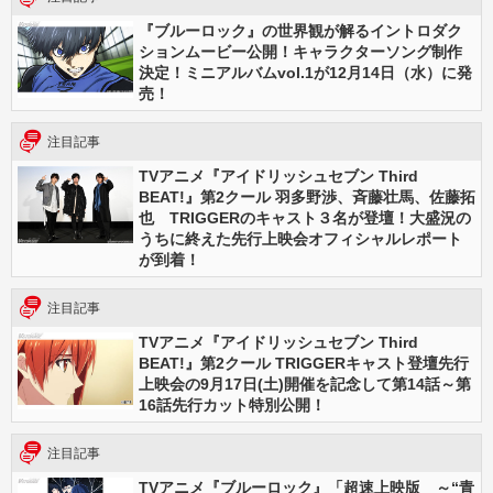
『ブルーロック』の世界観が解るイントロダク
ションムービー公開！キャラクターソング制作
決定！ミニアルバムvol.1が12月14日（水）に発
売！
注目記事
TVアニメ『アイドリッシュセブン Third
BEAT!』第2クール 羽多野渉、斉藤壮馬、佐藤拓
也 TRIGGERのキャスト３名が登壇！大盛況の
うちに終えた先行上映会オフィシャルレポート
が到着！
注目記事
TVアニメ『アイドリッシュセブン Third
BEAT!』第2クール TRIGGERキャスト登壇先行
上映会の9月17日(土)開催を記念して第14話～第
16話先行カット特別公開！
注目記事
TVアニメ『ブルーロック』「超速上映版 ～“青