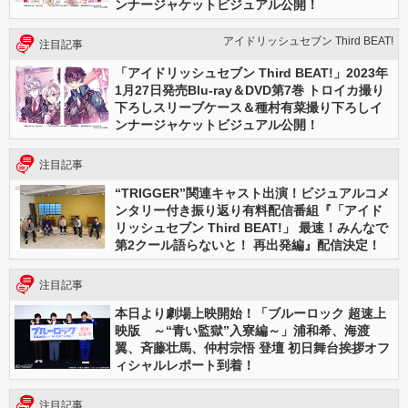
ンナージャケットビジュアル公開！
アイドリッシュセブン Third BEAT!
注目記事
「アイドリッシュセブン Third BEAT!」2023年
1月27日発売Blu-ray＆DVD第7巻 トロイカ撮り
下ろしスリーブケース＆種村有菜撮り下ろしイ
ンナージャケットビジュアル公開！
注目記事
“TRIGGER”関連キャスト出演！ビジュアルコメ
ンタリー付き振り返り有料配信番組『「アイド
リッシュセブン Third BEAT!」 最速！みんなで
第2クール語らないと！ 再出発編』配信決定！
注目記事
本日より劇場上映開始！「ブルーロック 超速上
映版 ～“青い監獄”入寮編～」浦和希、海渡
翼、斉藤壮馬、仲村宗悟 登壇 初日舞台挨拶オフ
ィシャルレポート到着！
注目記事