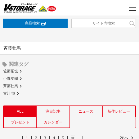
商品検索
斉藤壮馬
関連タグ
佐藤拓也
小野友樹
斉藤壮馬
古川 慎
ALL
注目記事
ニュース
新作レビュー
プレゼント
カレンダー
次へ
1
2
3
4
5
…