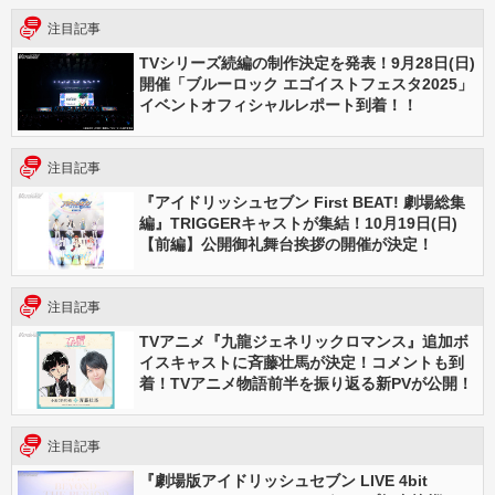
注目記事
TVシリーズ続編の制作決定を発表！9月28日(日)
開催「ブルーロック エゴイストフェスタ2025」
イベントオフィシャルレポート到着！！
注目記事
『アイドリッシュセブン First BEAT! 劇場総集
編』TRIGGERキャストが集結！10月19日(日)
【前編】公開御礼舞台挨拶の開催が決定！
注目記事
TVアニメ『九龍ジェネリックロマンス』追加ボ
イスキャストに斉藤壮馬が決定！コメントも到
着！TVアニメ物語前半を振り返る新PVが公開！
注目記事
『劇場版アイドリッシュセブン LIVE 4bit