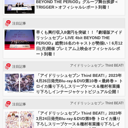
BEYOND THE PERiOD』グループ舞台挨拶＜
TRIGGER＞オフィシャルレポート到着！
注目記事
早くも興行収入8億円を突破！！『劇場版アイド
リッシュセブン LIVE 4bit BEYOND THE
PERiOD』総勢16名のキャストが勢揃い！6月12
日(月)開催 プレミアム上映会オフィシャルレポ
ート到着！
アイドリッシュセブン Third BEAT!
注目記事
「アイドリッシュセブン Third BEAT!」2023年
4月26日発売Blu-ray＆DVD第10巻＜最終巻＞ ト
ロイカ撮り下ろしスリーブケース＆種村有菜撮
り下ろしインナージャケットビジュアル公開！
アイドリッシュセブン Third BEAT!
注目記事
「アイドリッシュセブン Third BEAT!」2023年
3月24日発売Blu-ray＆DVD第9巻 トロイカ撮り
下ろしスリーブケース＆種村有菜撮り下ろしイ