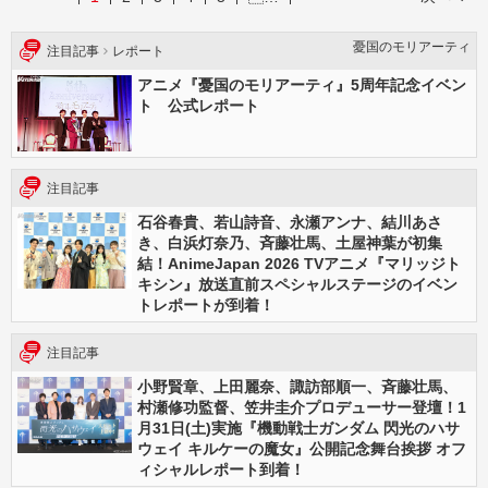
憂国のモリアーティ
注目記事
レポート
アニメ『憂国のモリアーティ』5周年記念イベン
ト 公式レポート
注目記事
石谷春貴、若山詩音、永瀬アンナ、結川あさ
き、白浜灯奈乃、斉藤壮馬、土屋神葉が初集
結！AnimeJapan 2026 TVアニメ『マリッジト
キシン』放送直前スペシャルステージのイベン
トレポートが到着！
注目記事
小野賢章、上田麗奈、諏訪部順一、斉藤壮馬、
村瀬修功監督、笠井圭介プロデューサー登壇！1
月31日(土)実施『機動戦士ガンダム 閃光のハサ
ウェイ キルケーの魔女』公開記念舞台挨拶 オフ
ィシャルレポート到着！