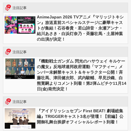
注目記事
AnimeJapan 2026 TVアニメ『マリッジトキシ
ン』放送直前スペシャルステージに豪華キャス
トが集結！石谷春貴・若山詩音・永瀬アンナ・
結川あさき・白浜灯奈乃・斉藤壮馬・土屋神葉
の出演が決定！
注目記事
『機動戦士ガンダム 閃光のハサウェイ キルケー
の魔女』反地球連邦政府運動「マフティー」メ
ンバー未解禁キャスト＆キャラクター公開！斉
藤壮馬、津田健次郎、武内駿輔、早見沙織、白
熊寛嗣よりコメント到着！第2弾ムビチケ11月14
日(金)発売決定！
注目記事
『アイドリッシュセブン First BEAT! 劇場総集
編』TRIGGERキャスト3名が登壇！【前編】公
開御礼舞台挨拶オフィシャルレポート到着！