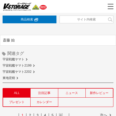
商品検索
斎藤 始
関連タグ
宇宙戦艦ヤマト
宇宙戦艦ヤマト2199
宇宙戦艦ヤマト2202
東地宏樹
ALL
注目記事
ニュース
新作レビュー
プレゼント
カレンダー
次へ
1
2
3
4
5
…