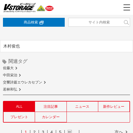
商品検索
木村俊也
関連タグ
佐藤大
中田栄治
交響詩篇エウレカセブン
若林和弘
ALL
注目記事
ニュース
新作レビュー
プレゼント
カレンダー
次へ
1
2
3
4
5
…