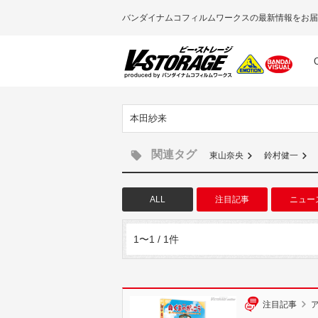
バンダイナムコフィルムワークスの最新情報をお届
本田紗来
関連タグ
東山奈央
鈴村健一
ALL
注目記事
ニュー
1〜1 / 1件
注目記事