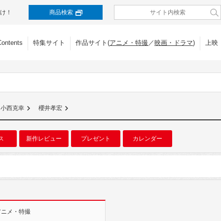
け！
商品検索
Contents
特集サイト
作品サイト(
アニメ・特撮
／
映画・ドラマ
)
上映
小西克幸
櫻井孝宏
ス
新作レビュー
プレゼント
カレンダー
アニメ・特撮