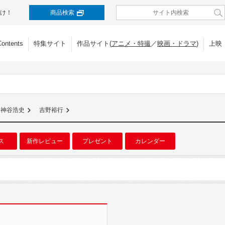
け！
商品検索
Contents
特集サイト
作品サイト(
アニメ・特撮
／
映画・ドラマ
)
上映
神谷浩史
吉野裕行
ス
新作レビュー
プレゼント
カレンダー