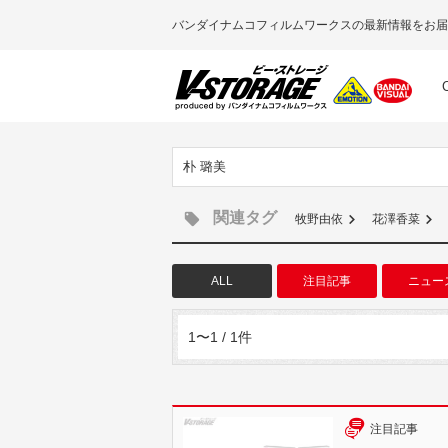
バンダイナムコフィルムワークスの最新情報をお届
朴 璐美
関連タグ
牧野由依
花澤香菜
ALL
注目記事
ニュー
1〜1 / 1件
注目記事