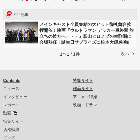
注目記事
メインキャスト全員集結の大ヒット御礼舞台挨
拶開催！映画『ウルトラマン デッカー最終章 旅
立ちの彼方へ・・・』影山ヒロノブの生歌唱に
会場熱狂！誕生日サプライズに松本大輝感涙‼
次へ
1〜1 / 1件
Contents
特集サイト
ニュース
作品サイト
インタビュー
アニメ・特撮
レポート
映画・ドラマ
動画
特集サイト
店舗特典
グッズ