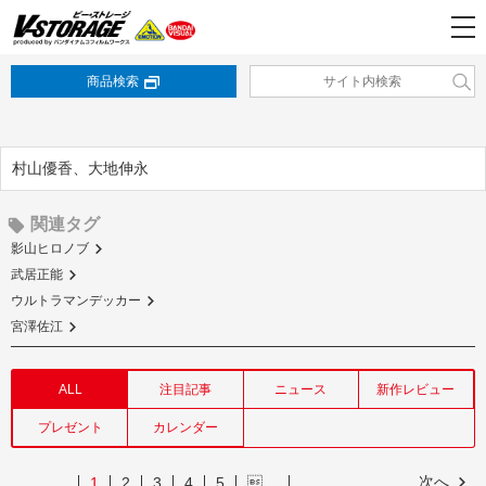
商品検索
村山優香、大地伸永
関連タグ
影山ヒロノブ
武居正能
ウルトラマンデッカー
宮澤佐江
ALL
注目記事
ニュース
新作レビュー
プレゼント
カレンダー
次へ
1
2
3
4
5
…