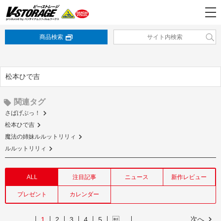
商品検索
松本ひで吉
関連タグ
さばげぶっ！
松本ひで吉
魔法の姉妹ルルットリリィ
ルルットリリィ
ALL
注目記事
ニュース
新作レビュー
プレゼント
カレンダー
次へ
1
2
3
4
5
…