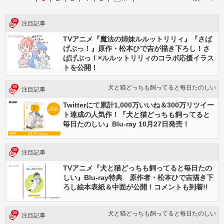
注目記事
TVアニメ『魔法の姉妹ルルットリリィ』『さば
げぶっ！』原作・松本ひで吉が描き下ろし！さ
ばげぶっ！×ルルットリリィのコラボ応援イラス
トを公開！
犬と猫どっちも飼ってると毎日たのしい
注目記事
Twitterにて累計1,000万いいね＆300万リツイー
ト達成の人気作！『犬と猫どっちも飼ってると
毎日たのしい』Blu-ray 10月27日発売！
注目記事
TVアニメ『犬と猫どっちも飼ってると毎日たの
しい』Blu-ray特典 原作者・松本ひで吉描き下
ろし絵本表紙＆中面が公開！コメントも到着!!
犬と猫どっちも飼ってると毎日たのしい
注目記事