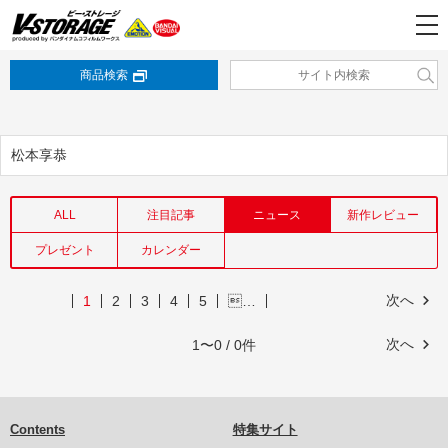
商品検索
松本享恭
ALL
注目記事
ニュース
新作レビュー
プレゼント
カレンダー
次へ
1
2
3
4
5
…
次へ
1〜0 / 0件
Contents
特集サイト