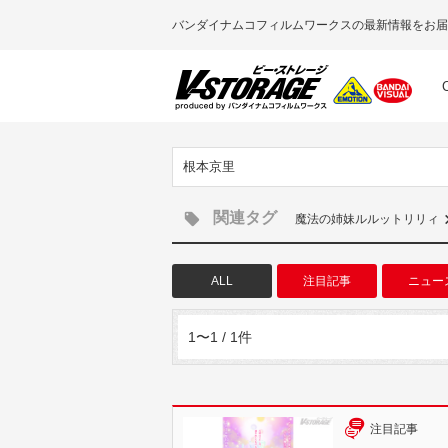
バンダイナムコフィルムワークスの最新情報をお届
根本京里
関連タグ
魔法の姉妹ルルットリリィ
ALL
注目記事
ニュー
1〜1 / 1件
注目記事