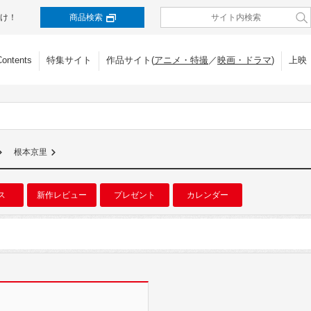
け！
商品検索
Contents
特集サイト
作品サイト(
アニメ・特撮
／
映画・ドラマ
)
上映
根本京里
ス
新作レビュー
プレゼント
カレンダー