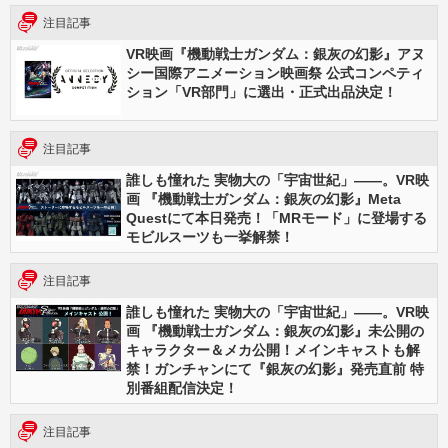
注目記事
VR映画『機動戦士ガンダム：銀灰の幻影』アヌ
シー国際アニメーション映画祭 公式コンペティ
ション「VR部門」に選出・正式出品決定！
注目記事
誰しも憧れた 実物大の「宇宙世紀」――。VR映
画 『機動戦士ガンダム：銀灰の幻影』Meta
Questにて本日発売！「MRモード」に登場する
モビルスーツも一挙解禁！
注目記事
誰しも憧れた 実物大の「宇宙世紀」――。VR映
画 『機動戦士ガンダム：銀灰の幻影』未公開の
キャラクター＆メカ公開！メインキャストも解
禁！ガンチャンにて『銀灰の幻影』発売直前 特
別番組配信決定！
注目記事