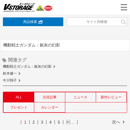
商品検索
機動戦士ガンダム：銀灰の幻影
関連タグ
機動戦士ガンダム：銀灰の幻影
鈴木健一
中川翔子
ALL
注目記事
ニュース
新作レビュー
プレゼント
カレンダー
次へ
1
2
3
4
5
…