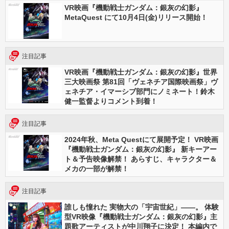
VR映画『機動戦士ガンダム：銀灰の幻影』
MetaQuest にて10月4日(金)リリース開始！
注目記事
VR映画『機動戦士ガンダム：銀灰の幻影』世界
三大映画祭 第81回「ヴェネチア国際映画祭」ヴ
ェネチア・イマーシブ部門にノミネート！鈴木
健一監督よりコメント到着！
注目記事
2024年秋、Meta Questにて展開予定！ VR映画
『機動戦士ガンダム：銀灰の幻影』 新キーアー
ト＆予告映像解禁！ あらすじ、キャラクター＆
メカの一部が解禁！
注目記事
誰しも憧れた 実物大の「宇宙世紀」――。 体験
型VR映像『機動戦士ガンダム：銀灰の幻影』主
題歌アーティストが中川翔子に決定！ 本編内で