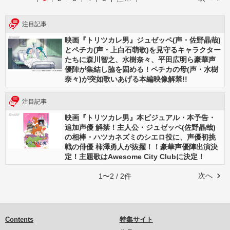
注目記事
映画『トリツカレ男』ジュゼッペ(声・佐野晶哉)
とペチカ(声・上白石萌歌)を見守るキャラクター
たちに森川智之、水樹奈々、平田広明ら豪華声
優陣が集結し脇を固める！ペチカの母(声・水樹
奈々)が突如歌いあげる本編映像解禁!!
注目記事
映画『トリツカレ男』本ビジュアル・本予告・
追加声優 解禁！主人公・ジュゼッペ(佐野晶哉)
の相棒・ハツカネズミのシエロ役に、声優初挑
戦の俳優 柿澤勇人が抜擢！！豪華声優陣出演決
定！主題歌はAwesome City Clubに決定！
次へ
1〜2 / 2件
Contents
特集サイト