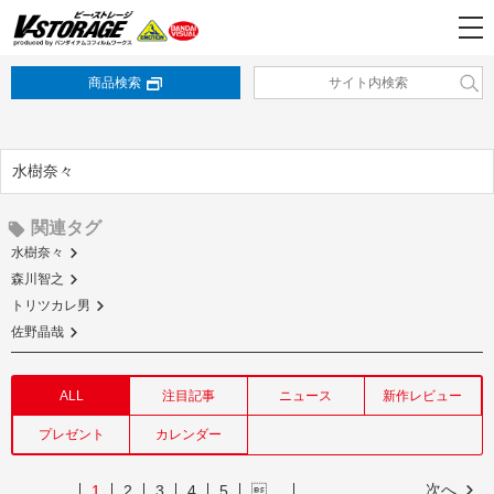
商品検索
水樹奈々
関連タグ
水樹奈々
森川智之
トリツカレ男
佐野晶哉
ALL
注目記事
ニュース
新作レビュー
プレゼント
カレンダー
次へ
1
2
3
4
5
…