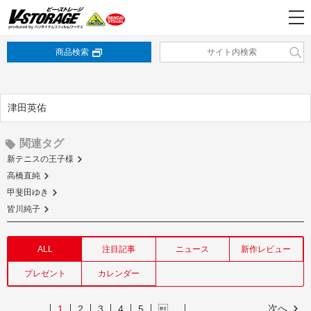
商品検索
津田英佑
関連タグ
新テニスの王子様
高橋直純
甲斐田ゆき
皆川純子
ALL
注目記事
ニュース
新作レビュー
プレゼント
カレンダー
次へ
1
2
3
4
5
…