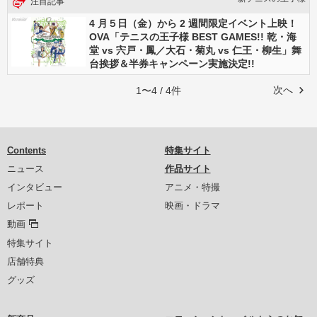
注目記事
4 月５日（金）から 2 週間限定イベント上映！
OVA「テニスの王子様 BEST GAMES!! 乾・海
堂 vs 宍戸・鳳／大石・菊丸 vs 仁王・柳生」舞
台挨拶＆半券キャンペーン実施決定!!
次へ
1〜4 / 4件
Contents
特集サイト
ニュース
作品サイト
インタビュー
アニメ・特撮
レポート
映画・ドラマ
動画
特集サイト
店舗特典
グッズ